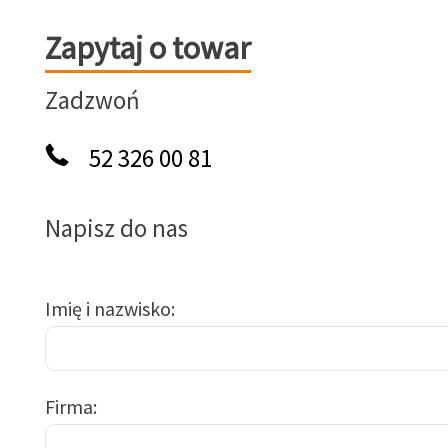
Zapytaj o towar
Zapytaj o towar
Zadzwoń
52 326 00 81
Napisz do nas
Imię i nazwisko
Firma