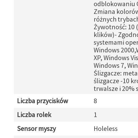
odblokowaniu 
Zmiana koloró
różnych trybach
Żywotność: 10 
klików)- Zgodn
systemami oper
Windows 2000,
XP, Windows Vis
Windows 7, Win
Ślizgacze: met
ślizgacze -10 kr
trwalsze i 20% 
Liczba przycisków
8
Liczba rolek
1
Sensor myszy
Holeless