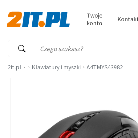
Przejdź do treści
Twoje
Kontak
konto
2it.pl
Wyszukiwarka
Słowo kluczowe
2it.pl
Klawiatury i myszki
A4TMYS43982