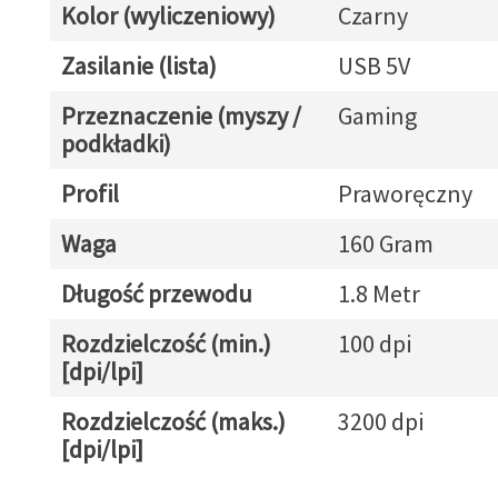
Kolor (wyliczeniowy)
Czarny
Zasilanie (lista)
USB 5V
Przeznaczenie (myszy /
Gaming
podkładki)
Profil
Praworęczny
Waga
160 Gram
Długość przewodu
1.8 Metr
Rozdzielczość (min.)
100 dpi
[dpi/lpi]
Rozdzielczość (maks.)
3200 dpi
[dpi/lpi]