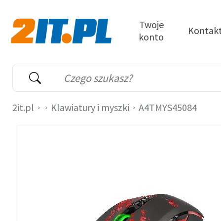
Przejdź do treści
Twoje
Kontak
konto
2it.pl
Wyszukiwarka
Słowo kluczowe
2it.pl
Klawiatury i myszki
A4TMYS45084