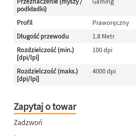
Przeznaczenie (myszy /
Gaming
podkładki)
Profil
Praworęczny
Długość przewodu
1.8 Metr
Rozdzielczość (min.)
100 dpi
[dpi/lpi]
Rozdzielczość (maks.)
4000 dpi
[dpi/lpi]
Zapytaj o towar
Zapytaj o towar
Zadzwoń