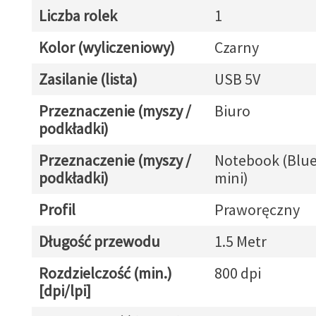
Liczba rolek
1
Kolor (wyliczeniowy)
Czarny
Zasilanie (lista)
USB 5V
Przeznaczenie (myszy /
Biuro
podkładki)
Przeznaczenie (myszy /
Notebook (Blue
podkładki)
mini)
Profil
Praworęczny
Długość przewodu
1.5 Metr
Rozdzielczość (min.)
800 dpi
[dpi/lpi]