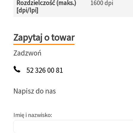
Rozdzielczość (maks.)
1600 dpi
[dpi/lpi]
Zapytaj o towar
Zapytaj o towar
Zadzwoń
52 326 00 81
Napisz do nas
Imię i nazwisko