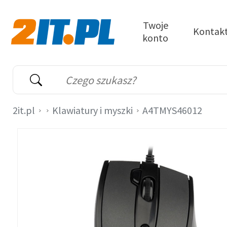
Przejdź do treści
Twoje
Kontak
konto
2it.pl
Wyszukiwarka
Słowo kluczowe
2it.pl
Klawiatury i myszki
A4TMYS46012