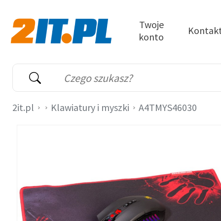
Przejdź do treści
Twoje
Kontak
konto
2it.pl
Wyszukiwarka
Słowo kluczowe
2it.pl
Klawiatury i myszki
A4TMYS46030