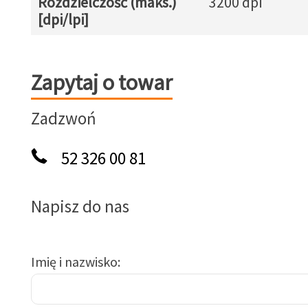
Rozdzielczość (maks.)
3200 dpi
[dpi/lpi]
Zapytaj o towar
Zapytaj o towar
Zadzwoń
52 326 00 81
Napisz do nas
Imię i nazwisko