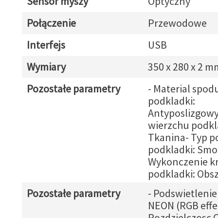
Sensor myszy
Optyczny
Połączenie
Przewodowe
Interfejs
USB
Wymiary
350 x 280 x 2 m
Pozostałe parametry
- Material spod
podkladki:
Antyposlizgowy
wierzchu podkl
Tkanina- Typ p
podkladki: Smo
Wykonczenie k
podkladki: Obsz
Pozostałe parametry
- Podswietlenie
NEON (RGB effe
Rozdzielczosc C