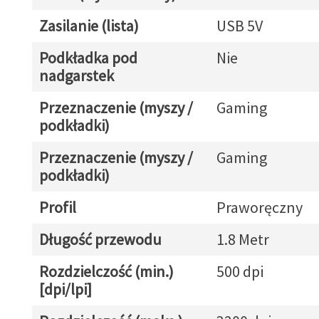
Zasilanie (lista)
USB 5V
Podkładka pod
Nie
nadgarstek
Przeznaczenie (myszy /
Gaming
podkładki)
Przeznaczenie (myszy /
Gaming
podkładki)
Profil
Praworęczny
Długość przewodu
1.8 Metr
Rozdzielczość (min.)
500 dpi
[dpi/lpi]