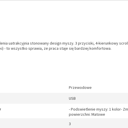
ia uatrakcyjnia stonowany design myszy. 3 przyciski, 4-kierunkowy scroll
) - to wszystko sprawia, ze praca staje się bardziej komfortowa.
Przewodowe
USB
y
- Podswietlenie myszy: 1 kolor- Z
powierzchni: Matowe
3