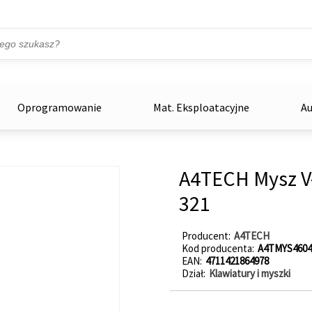
Przejdź do treści
ka
zowe
Oprogramowanie
Mat. Eksploatacyjne
Au
A4TECH Mysz V-
321
Producent
A4TECH
Kod producenta
A4TMYS4604
EAN
4711421864978
Dział
Klawiatury i myszki