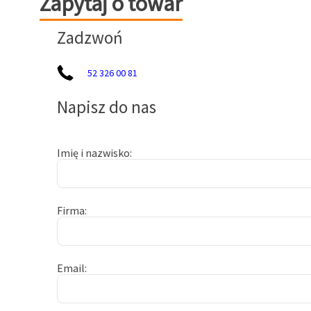
Zapytaj o towar
Zadzwoń
52 326 00 81
Napisz do nas
Imię i nazwisko
Firma
Email