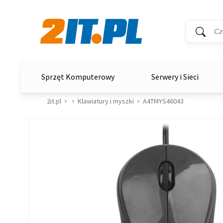
Wyszukiwar
Słowo kluc
2it.pl
Sprzęt Komputerowy
Serwery i Sieci
2it.pl
Klawiatury i myszki
A4TMYS46043