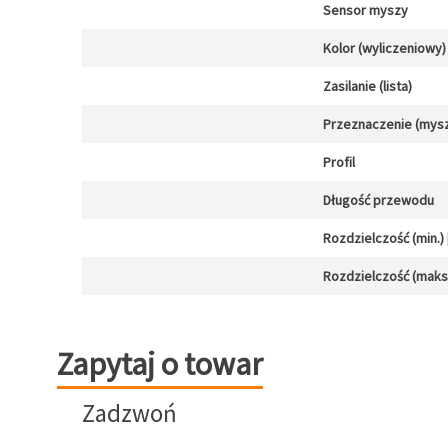
Sensor myszy
Kolor (wyliczeniowy)
Zasilanie (lista)
Przeznaczenie (mysz
Profil
Długość przewodu
Rozdzielczość (min.) [
Rozdzielczość (maks.)
Zapytaj o towar
Zapytaj o towar
Zadzwoń