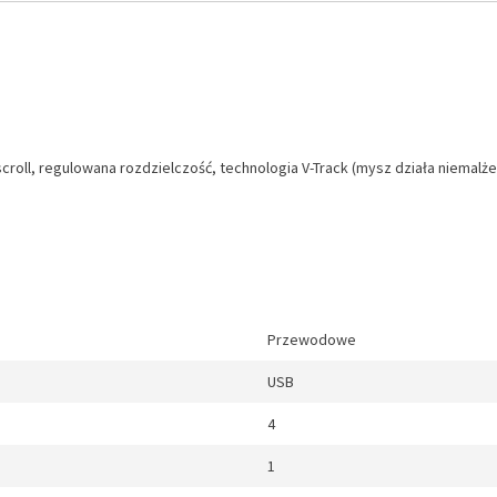
croll, regulowana rozdzielczość, technologia V-Track (mysz działa niemalże
Przewodowe
USB
4
1