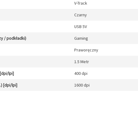
V-Track
Czarny
USB 5V
y / podkładki)
Gaming
Praworęczny
1.5 Metr
dpi/lpi]
400 dpi
 [dpi/lpi]
1600 dpi