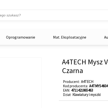
Przejdź do treści
ka
zowe
Oprogramowanie
Mat. Eksploatacyjne
Au
A4TECH Mysz V
Czarna
Producent
A4TECH
Kod producenta
A4TMYS4604
EAN
4711421865463
Dział
Klawiatury i myszki