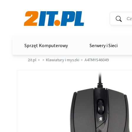
Wyszukiwar
Słowo kluc
2it.pl
Sprzęt Komputerowy
Serwery i Sieci
2it.pl
Klawiatury i myszki
A4TMYS46049