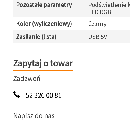
Pozostałe parametry
Podświetlenie k
LED RGB
Kolor (wyliczeniowy)
Czarny
Zasilanie (lista)
USB 5V
Zapytaj o towar
Zapytaj o towar
Zadzwoń
52 326 00 81
Napisz do nas