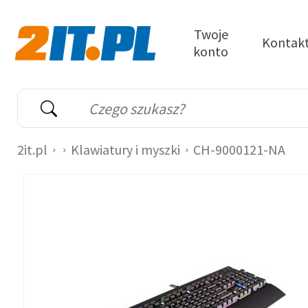
Przejdź do treści
Twoje
Kontak
konto
2it.pl
Wyszukiwarka
Słowo kluczowe
2it.pl
Klawiatury i myszki
CH-9000121-NA