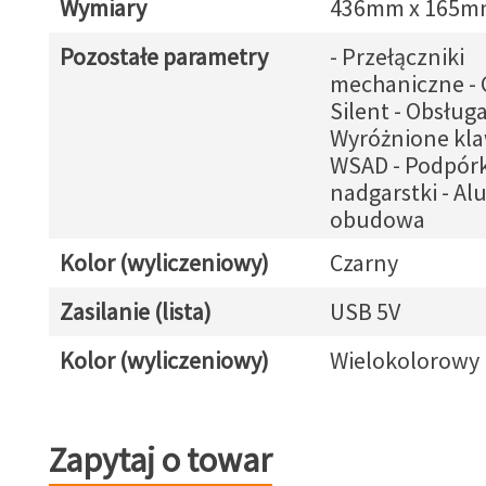
Wymiary
436mm x 165m
Pozostałe parametry
- Przełączniki
mechaniczne - 
Silent - Obsług
Wyróżnione kla
WSAD - Podpór
nadgarstki - A
obudowa
Kolor (wyliczeniowy)
Czarny
Zasilanie (lista)
USB 5V
Kolor (wyliczeniowy)
Wielokolorowy
Zapytaj o towar
Zapytaj o towar