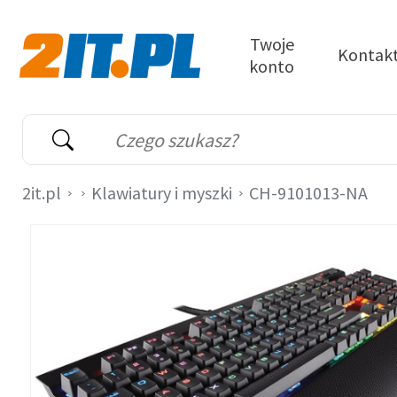
Przejdź do treści
Twoje
Kontak
konto
2it.pl
Wyszukiwarka
Słowo kluczowe
2it.pl
Klawiatury i myszki
CH-9101013-NA