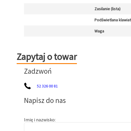
Zasilanie (lista)
Podświetlana klawia
Waga
Zapytaj o towar
Zapytaj o towar
Zadzwoń
52 326 00 81
Napisz do nas
Imię i nazwisko