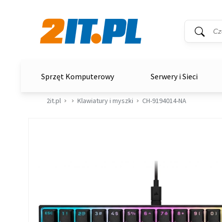
Wyszukiwar
Słowo kluc
2it.pl
Sprzęt Komputerowy
Serwery i Sieci
2it.pl
Klawiatury i myszki
CH-9194014-NA