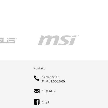
Kontakt
Kontakt
52 326 00 85
Pn-Pt 8:00-16:00
2it@2it.pl
2it.pl