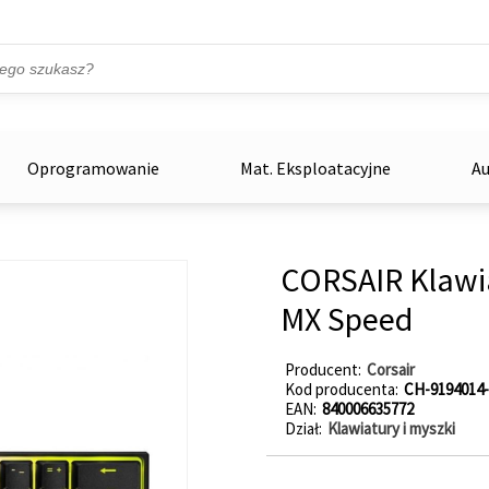
Przejdź do treści
ka
zowe
Oprogramowanie
Mat. Eksploatacyjne
Au
CORSAIR Klawia
MX Speed
Producent
Corsair
Kod producenta
CH-9194014
EAN
840006635772
Dział
Klawiatury i myszki