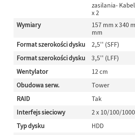
zasilania- Kabe
x 2
Wymiary
157 mm x 340 m
mm
Format szerokości dysku
2,5'' (SFF)
Format szerokości dysku
3,5'' (LFF)
Wentylator
12 cm
Obudowa serw.
Tower
RAID
Tak
Interfejs sieciowy
2 x 10/100/1000
Typ dysku
HDD