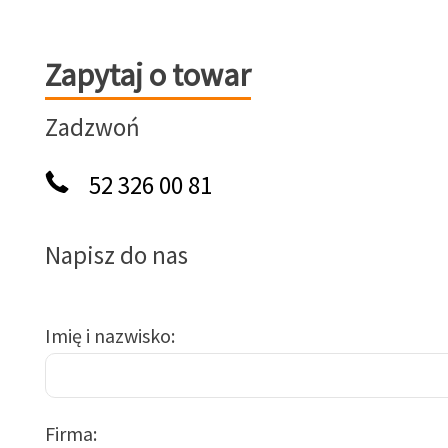
Zapytaj o towar
Zapytaj o towar
Zadzwoń
52 326 00 81
Napisz do nas
Imię i nazwisko
Firma