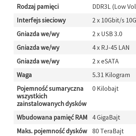
Rodzaj pamięci
DDR3L (Low Vol
Interfejs sieciowy
2 x 10Gbit/s 10
Gniazda we/wy
2 x USB 3.0
Gniazda we/wy
4 x RJ-45 LAN
Gniazda we/wy
2 x eSATA
Waga
5.31 Kilogram
Pojemność sumaryczna
0 Kilobajt
wszystkich
zainstalowanych dysków
Wbudowana pamięć RAM
4 GigaBajt
Maks. pojemność dysków
80 TeraBajt