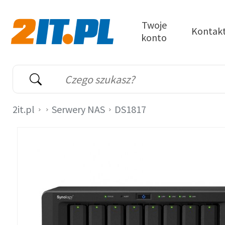
Przejdź do treści
Twoje
Kontak
konto
2it.pl
Wyszukiwarka
Słowo kluczowe
2it.pl
Serwery NAS
DS1817