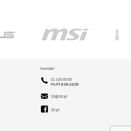
Kontakt
Kontakt
52 326 00 85
Pn-Pt 8:00-16:00
2it@2it.pl
2it.pl