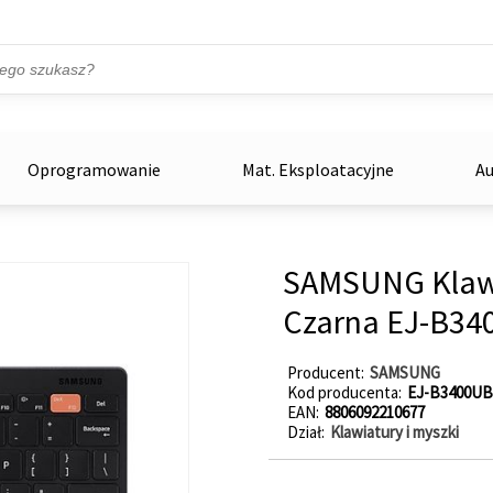
Przejdź do treści
ka
zowe
Oprogramowanie
Mat. Eksploatacyjne
Au
SAMSUNG Klawi
Czarna EJ-B3
Producent
SAMSUNG
Kod producenta
EJ-B3400U
EAN
8806092210677
Dział
Klawiatury i myszki