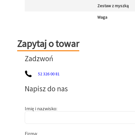
Zestaw z myszką
Waga
Zapytaj o towar
Zapytaj o towar
Zadzwoń
52 326 00 81
Napisz do nas
Imię i nazwisko
Firma