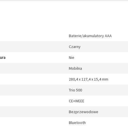
Baterie/akumulatory AAA
Czarny
tura
Nie
Mobilna
280,4 x 127,4 x 15,4 mm
Trio 500
CE+WEEE
Bezprzewodowe
Bluetooth