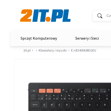
Wyszukiwar
Słowo kluc
2it.pl
Sprzęt Komputerowy
Serwery i Sieci
2it.pl
Klawiatury i myszki
EJ-B3400UBEGEU