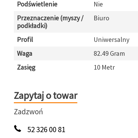
Podświetlenie
Nie
Przeznaczenie (myszy /
Biuro
podkładki)
Profil
Uniwersalny
Waga
82.49 Gram
Zasięg
10 Metr
Zapytaj o towar
Zapytaj o towar
Zadzwoń
52 326 00 81