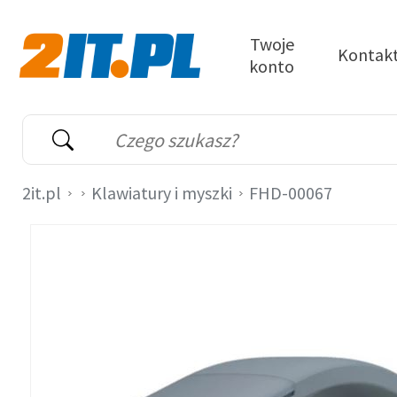
Przejdź do treści
Twoje
Kontak
konto
2it.pl
Wyszukiwarka
Słowo kluczowe
2it.pl
Klawiatury i myszki
FHD-00067