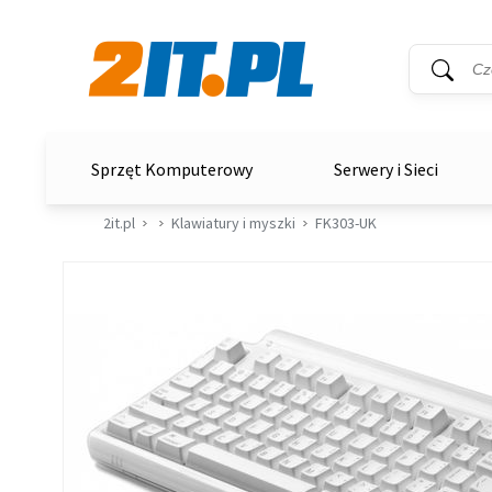
Wyszukiwar
Słowo kluc
2it.pl
Sprzęt Komputerowy
Serwery i Sieci
2it.pl
Klawiatury i myszki
FK303-UK