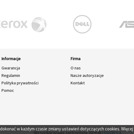
Informacje
Firma
Gwarancja
O nas
Regulamin
Nasze autoryzacje
Polityka prywatności
Kontakt
Pomoc
o dokonać w każdym czasie zmiany ustawień dotyczących cookies. Więcej
Wszystkie prawa zastrzeżone 2026 ©
LOGON S.A.