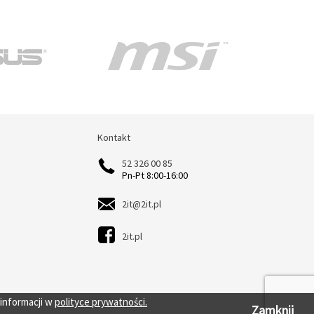
Kontakt
Kontakt
52 326 00 85
Pn-Pt 8:00-16:00
2it@2it.pl
2it.pl
 informacji w
polityce prywatności.
Zamknij