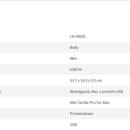
CE+WEEE
Biały
Mini
USB 5V
33.7 x 16.5 x 3.5 cm
y
Wymagania: Mac z portem USB
Mini Tactile Pro for Mac
Przewodowe
USB