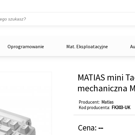
Przejdź do treści
ka
zowe
Oprogramowanie
Mat. Eksploatacyjne
Au
MATIAS mini Tac
mechaniczna M
Producent
Matias
Kod producenta
FK303-UK
Cena:
--