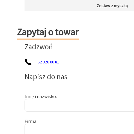
Zestaw z myszką
Zapytaj o towar
Zapytaj o towar
Zadzwoń
52 326 00 81
Napisz do nas
Imię i nazwisko
Firma