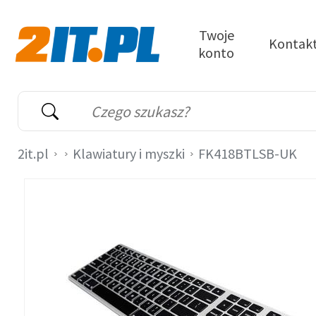
Przejdź do treści
Twoje
Kontak
konto
2it.pl
Wyszukiwarka
Słowo kluczowe
2it.pl
Klawiatury i myszki
FK418BTLSB-UK