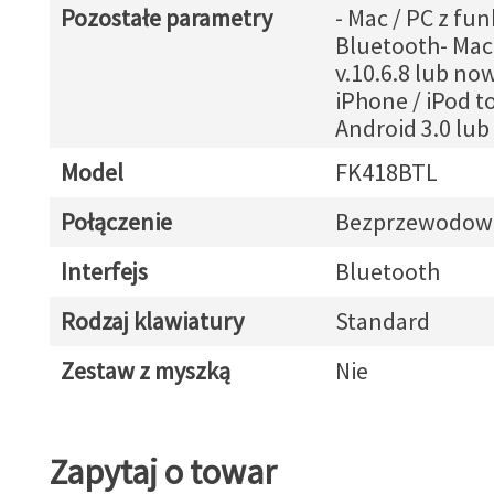
Pozostałe parametry
- Mac / PC z fun
Bluetooth- Mac
v.10.6.8 lub no
iPhone / iPod t
Android 3.0 lu
Model
FK418BTL
Połączenie
Bezprzewodow
Interfejs
Bluetooth
Rodzaj klawiatury
Standard
Zestaw z myszką
Nie
Zapytaj o towar
Zapytaj o towar