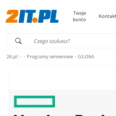
Przejdź do treści
Twoje
Kontak
konto
2it.pl
Wyszukiwarka
Słowo kluczowe
2it.pl
Programy serwerowe
G3J26A