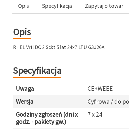
Opis
Specyfikacja
Zapytaj o towar
Opis
RHEL Vrtl DC 2 Sckt 5 lat 24x7 LTU G3J26A
Specyfikacja
Uwaga
CE+WEEE
Wersja
Cyfrowa / do p
Godziny zgłoszeń (dni x
7 x 24
godz. - pakiety gw.)