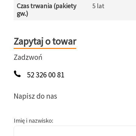
Czas trwania (pakiety
5 lat
gw.)
Zapytaj o towar
Zapytaj o towar
Zadzwoń
52 326 00 81
Napisz do nas
Imię i nazwisko