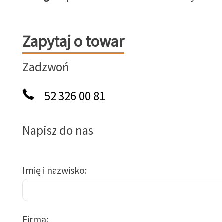
Zapytaj o towar
Zapytaj o towar
Zadzwoń
52 326 00 81
Napisz do nas
Imię i nazwisko
Firma