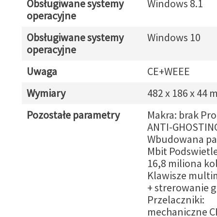
Obsługiwane systemy
Windows 8.1
operacyjne
Obsługiwane systemy
Windows 10
operacyjne
Uwaga
CE+WEEE
Wymiary
482 x 186 x 44
Pozostałe parametry
Makra: brak Prof
ANTI-GHOSTING
Wbudowana pam
Mbit Podswietl
16,8 miliona k
Klawisze multi
+ strerowanie g
Przelaczniki:
mechaniczne C