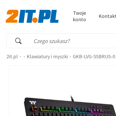
Przejdź do treści
Twoje
Kontak
konto
2it.pl
Wyszukiwarka
Słowo kluczowe
2it.pl
Klawiatury i myszki
GKB-LVG-SSBRUS-0