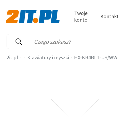
Przejdź do treści
Twoje
Kontak
konto
2it.pl
Wyszukiwarka
Słowo kluczowe
2it.pl
Klawiatury i myszki
HX-KB4BL1-US/WW