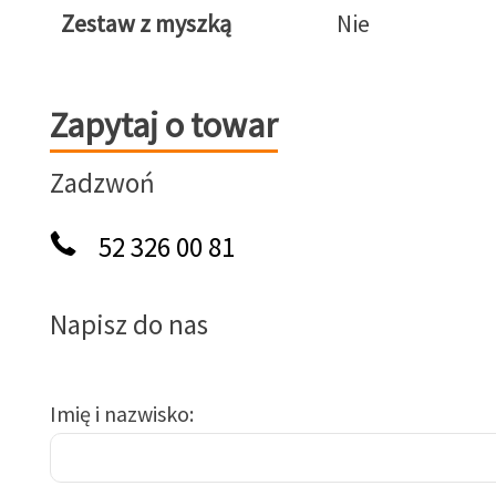
Zestaw z myszką
Nie
Zapytaj o towar
Zapytaj o towar
Zadzwoń
52 326 00 81
Napisz do nas
Imię i nazwisko