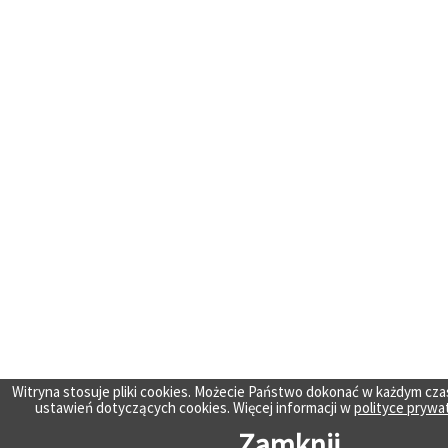
Witryna stosuje pliki cookies. Możecie Państwo dokonać w każdym cza
ustawień dotyczących cookies. Więcej informacji w
polityce prywa
Zamknij