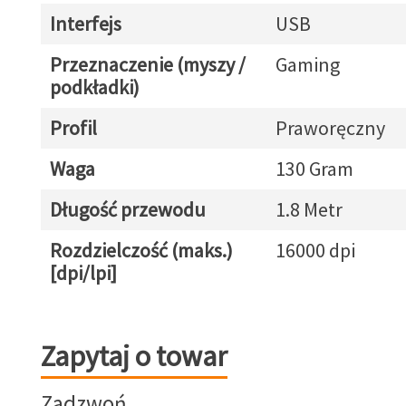
Interfejs
USB
Przeznaczenie (myszy /
Gaming
podkładki)
Profil
Praworęczny
Waga
130 Gram
Długość przewodu
1.8 Metr
Rozdzielczość (maks.)
16000 dpi
[dpi/lpi]
Zapytaj o towar
Zapytaj o towar
Zadzwoń