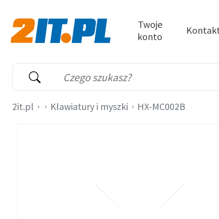
Przejdź do treści
Twoje
Kontak
konto
2it.pl
Wyszukiwarka
Słowo kluczowe
2it.pl
Klawiatury i myszki
HX-MC002B