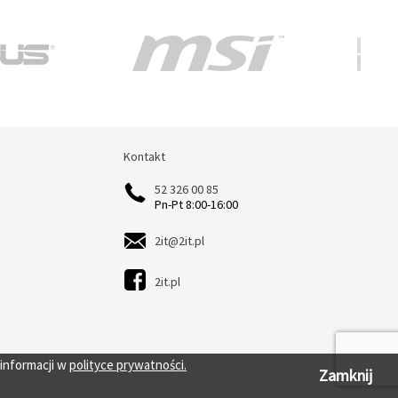
Kontakt
Kontakt
52 326 00 85
Pn-Pt 8:00-16:00
2it@2it.pl
2it.pl
 informacji w
polityce prywatności.
Zamknij