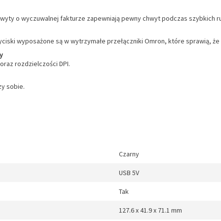
hwyty o wyczuwalnej fakturze zapewniają pewny chwyt podczas szybkich r
yciski wyposażone są w wytrzymałe przełączniki Omron, które sprawią, że 
y
oraz rozdzielczości DPI.
zy sobie.
Czarny
USB 5V
Tak
127.6 x 41.9 x 71.1 mm