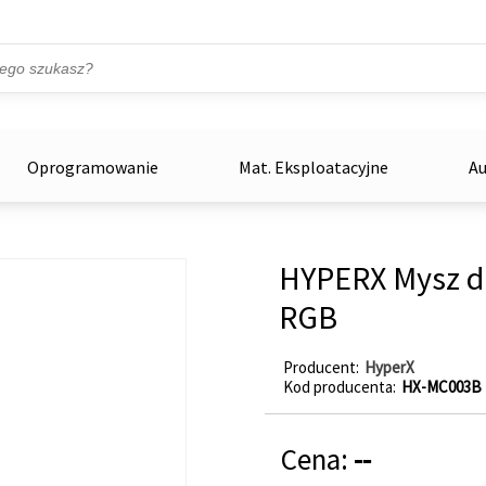
Przejdź do treści
ka
zowe
Oprogramowanie
Mat. Eksploatacyjne
Au
HYPERX Mysz dl
RGB
Producent
HyperX
Kod producenta
HX-MC003B
Cena:
--