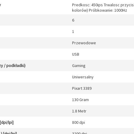
y
Predkosc: 450ips Trwalosc przycis
kolorów) Próbkowanie: 1000Hz
6
1
Przewodowe
USB
y / podkładki)
Gaming
Uniwersalny
Pixart 3389
130 Gram
1.8 Metr
dpi/lpi]
800 dpi
 [dpi/lpi]
3200 dpi