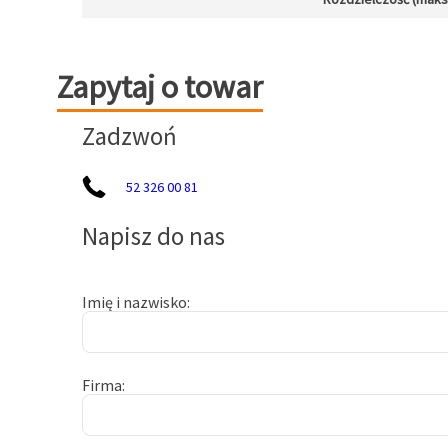
Zapytaj o towar
Zapytaj o towar
Zadzwoń
52 326 00 81
Napisz do nas
Imię i nazwisko
Firma