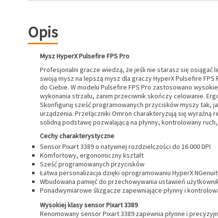
Opis
Mysz HyperX Pulsefire FPS Pro
Profesjonalni gracze wiedzą, że jeśli nie starasz się osiąg
swoją mysz na lepszą mysz dla graczy HyperX Pulsefire FPS P
do Ciebie. W modelu Pulsefire FPS Pro zastosowano wysokiej 
wykonania strzału, zanim przeciwnik skończy celowanie. Ergo
Skonfiguruj sześć programowanych przycisków myszy tak, ja
urządzenia. Przełączniki Omron charakteryzują się wyraźną r
solidną podstawę pozwalającą na płynny, kontrolowany ruch,
Cechy charakterystyczne
Sensor Pixart 3389 o natywnej rozdzielczości do 16 000 DPI
Komfortowy, ergonomiczny kształt
Sześć programowanych przycisków
Łatwa personalizacja dzięki oprogramowaniu HyperX NGenuit
Wbudowana pamięć do przechowywania ustawień użytkowni
Ponadwymiarowe ślizgacze zapewniające płynny i kontrolow
Wysokiej klasy sensor Pixart 3389
Renomowany sensor Pixart 3389 zapewnia płynne i precyzyjne