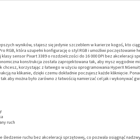
ać lepszych wyników, stajesz się jedynie szczeblem w karierze kogoś, kto c
ro RGB, która uzupełni konfigurację o styl RGB i umożliwi poczęstowanie he
klasy sensor Pixart 3389 o rozdzielczości do 16 000 DPI bez akceleracji 
nomiczna konstrukcja została zaprojektowana tak, aby mysz wygodnie mieści
k chcesz, korzystając z łatwego w użyciu oprogramowania HyperX NGenuit
eakcją na klikanie, dzięki czemu dokładnie poczujesz każde kliknięcie. P
 tak aby można było zarówno z łatwością namierzać cel jak i wykonywać gw
y
ka
any ruch
 śledzenie ruchu bez akceleracji sprzętowej, co pozwala osiągnąć nadzwy