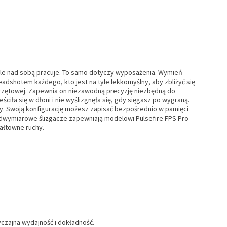
iągle nad sobą pracuje. To samo dotyczy wyposażenia. Wymień
adshotem każdego, kto jest na tyle lekkomyślny, aby zbliżyć się
sprzętowej. Zapewnia on niezawodną precyzję niezbędną do
ła się w dłoni i nie wyślizgnęła się, gdy sięgasz po wygraną.
y. Swoją konfigurację możesz zapisać bezpośrednio w pamięci
onadwymiarowe ślizgacze zapewniają modelowi Pulsefire FPS Pro
ałtowne ruchy.
czajną wydajność i dokładność.