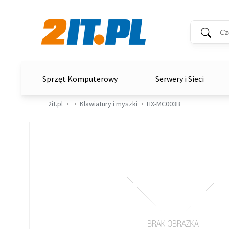
Wyszukiwar
Słowo kluc
2it.pl
Sprzęt Komputerowy
Serwery i Sieci
2it.pl
Klawiatury i myszki
HX-MC003B