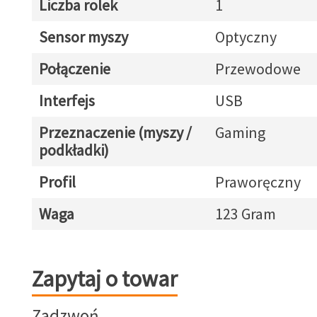
Liczba rolek
1
Sensor myszy
Optyczny
Połączenie
Przewodowe
Interfejs
USB
Przeznaczenie (myszy /
Gaming
podkładki)
Profil
Praworęczny
Waga
123 Gram
Zapytaj o towar
Zapytaj o towar
Zadzwoń