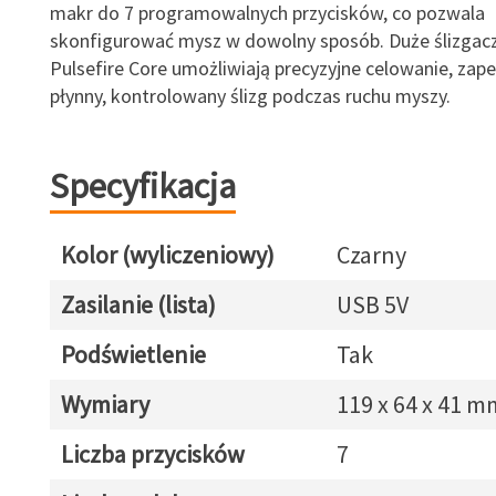
makr do 7 programowalnych przycisków, co pozwala
skonfigurować mysz w dowolny sposób. Duże ślizgac
Pulsefire Core umożliwiają precyzyjne celowanie, zap
płynny, kontrolowany ślizg podczas ruchu myszy.
Specyfikacja
Kolor (wyliczeniowy)
Czarny
Zasilanie (lista)
USB 5V
Podświetlenie
Tak
Wymiary
119 x 64 x 41 m
Liczba przycisków
7