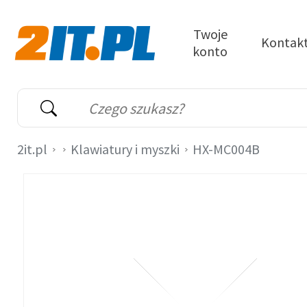
Przejdź do treści
Twoje
Kontak
konto
2it.pl
Wyszukiwarka
Słowo kluczowe
2it.pl
Klawiatury i myszki
HX-MC004B