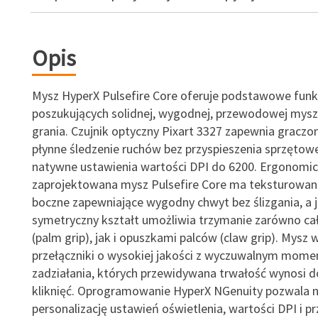
Opis
Mysz HyperX Pulsefire Core oferuje podstawowe funkc
poszukujących solidnej, wygodnej, przewodowej mys
grania. Czujnik optyczny Pixart 3327 zapewnia graczo
płynne śledzenie ruchów bez przyspieszenia sprzętow
natywne ustawienia wartości DPI do 6200. Ergonomic
zaprojektowana mysz Pulsefire Core ma teksturowan
boczne zapewniające wygodny chwyt bez ślizgania, a j
symetryczny kształt umożliwia trzymanie zarówno cał
(palm grip), jak i opuszkami palców (claw grip). Mys
przełączniki o wysokiej jakości z wyczuwalnym mom
zadziałania, których przewidywana trwałość wynosi d
kliknięć. Oprogramowanie HyperX NGenuity pozwala 
personalizację ustawień oświetlenia, wartości DPI i p