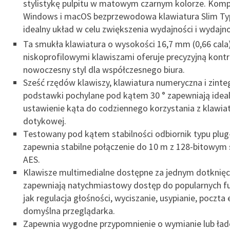
stylistykę pulpitu w matowym czarnym kolorze. Komp
Windows i macOS bezprzewodowa klawiatura Slim Ty
idealny układ w celu zwiększenia wydajności i wydajn
Ta smukła klawiatura o wysokości 16,7 mm (0,66 cala)
niskoprofilowymi klawiszami oferuje precyzyjną kontro
nowoczesny styl dla współczesnego biura.
Sześć rzędów klawiszy, klawiatura numeryczna i zint
podstawki pochylane pod kątem 30 ° zapewniają ideal
ustawienie kąta do codziennego korzystania z klawia
dotykowej.
Testowany pod kątem stabilności odbiornik typu plug
zapewnia stabilne połączenie do 10 m z 128-bitowym
AES.
Klawisze multimedialne dostępne za jednym dotknię
zapewniają natychmiastowy dostęp do popularnych fun
jak regulacja głośności, wyciszanie, usypianie, poczta e
domyślna przeglądarka.
Zapewnia wygodne przypomnienie o wymianie lub łado