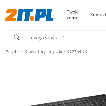
Przejdź do treści
Twoje
Kontak
konto
2it.pl
Wyszukiwarka
Słowo kluczowe
2it.pl
Klawiatury i myszki
K72344UK