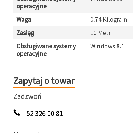
operacyjne
Waga
0.74 Kilogram
Zasięg
10 Metr
Obsługiwane systemy
Windows 8.1
operacyjne
Zapytaj o towar
Zapytaj o towar
Zadzwoń
52 326 00 81