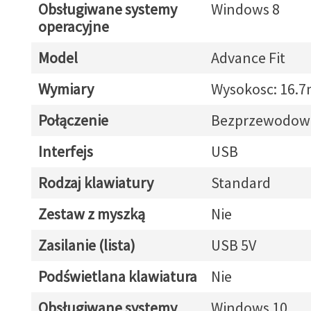
Obsługiwane systemy
Windows 8
operacyjne
Model
Advance Fit
Wymiary
Wysokosc: 16.
Połączenie
Bezprzewodow
Interfejs
USB
Rodzaj klawiatury
Standard
Zestaw z myszką
Nie
Zasilanie (lista)
USB 5V
Podświetlana klawiatura
Nie
Obsługiwane systemy
Windows 10