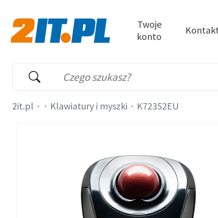
Przejdź do treści
Twoje
Kontak
konto
2it.pl
Wyszukiwarka
Słowo kluczowe
2it.pl
Klawiatury i myszki
K72352EU