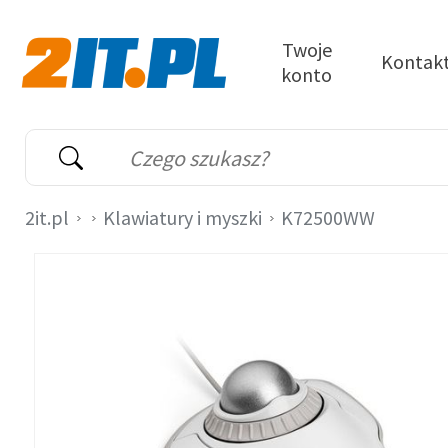
Przejdź do treści
Twoje
Kontak
konto
2it.pl
Wyszukiwarka
Słowo kluczowe
2it.pl
Klawiatury i myszki
K72500WW