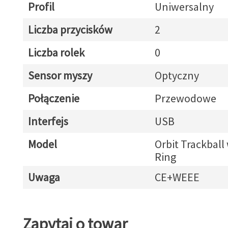
Profil
Uniwersalny
Liczba przycisków
2
Liczba rolek
0
Sensor myszy
Optyczny
Połączenie
Przewodowe
Interfejs
USB
Model
Orbit Trackball 
Ring
Uwaga
CE+WEEE
Zapytaj o towar
Zapytaj o towar