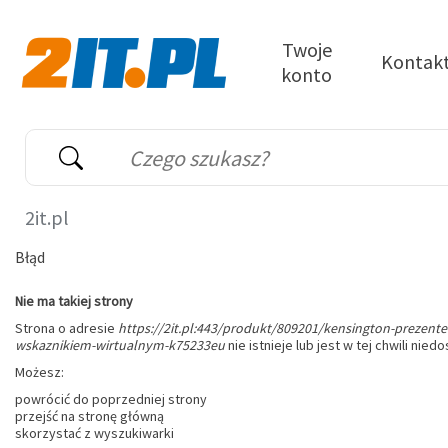
Przejdź do treści
Twoje
Kontak
konto
2it.pl
Wyszukiwarka
Słowo kluczowe
2it.pl
Błąd
Nie ma takiej strony
Strona o adresie
https://2it.pl:443/produkt/809201/kensington-prezente
wskaznikiem-wirtualnym-k75233eu
nie istnieje lub jest w tej chwili nied
Możesz:
powrócić do poprzedniej strony
przejść na stronę główną
skorzystać z wyszukiwarki