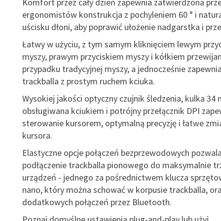
Komfort przez cały dzień zapewnia zatwierdzona prz
ergonomistów konstrukcja z pochyleniem 60 ° i natur
uścisku dłoni, aby poprawić ułożenie nadgarstka i prz
Łatwy w użyciu, z tym samym kliknięciem lewym przy
myszy, prawym przyciskiem myszy i kółkiem przewijani
przypadku tradycyjnej myszy, a jednocześnie zapewnia
trackballa z prostym ruchem kciuka.
Wysokiej jakości optyczny czujnik śledzenia, kulka 34
obsługiwana kciukiem i potrójny przełącznik DPI zape
sterowanie kursorem, optymalną precyzję i łatwe zmi
kursora.
Elastyczne opcje połączeń bezprzewodowych pozwala
podłączenie trackballa pionowego do maksymalnie tr
urządzeń - jednego za pośrednictwem klucza sprzęt
nano, który można schować w korpusie trackballa, o
dodatkowych połączeń przez Bluetooth.
Poznaj domyślne ustawienia plug-and-play lub użyj