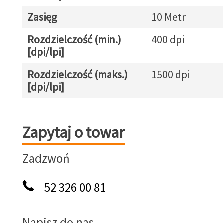
Zasięg
10 Metr
Rozdzielczość (min.)
400 dpi
[dpi/lpi]
Rozdzielczość (maks.)
1500 dpi
[dpi/lpi]
Zapytaj o towar
Zapytaj o towar
Zadzwoń
52 326 00 81
Napisz do nas