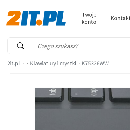
Przejdź do treści
Twoje
Kontak
konto
2it.pl
Wyszukiwarka
Słowo kluczowe
2it.pl
Klawiatury i myszki
K75326WW