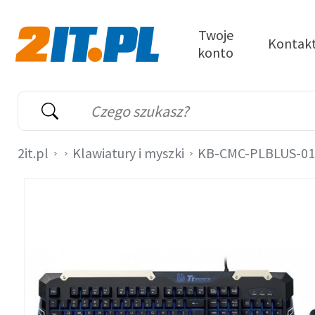
Przejdź do treści
Twoje
Kontak
konto
2it.pl
Wyszukiwarka
Słowo kluczowe
2it.pl
Klawiatury i myszki
KB-CMC-PLBLUS-01