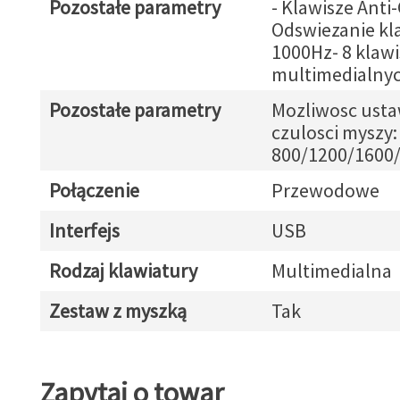
Pozostałe parametry
- Klawisze Anti
Odswiezanie kl
1000Hz- 8 klawi
multimedialny
Pozostałe parametry
Mozliwosc usta
czulosci myszy:
800/1200/1600/
Połączenie
Przewodowe
Interfejs
USB
Rodzaj klawiatury
Multimedialna
Zestaw z myszką
Tak
Zapytaj o towar
Zapytaj o towar