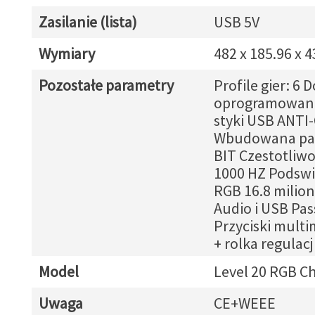
Zasilanie (lista)
USB 5V
Wymiary
482 x 185.96 x 
Pozostałe parametry
Profile gier: 6 
oprogramowani
styki USB ANT
Wbudowana pa
BIT Czestotliw
1000 HZ Podswi
RGB 16.8 milio
Audio i USB Pa
Przyciski multi
+ rolka regulacj
Model
Level 20 RGB C
Uwaga
CE+WEEE