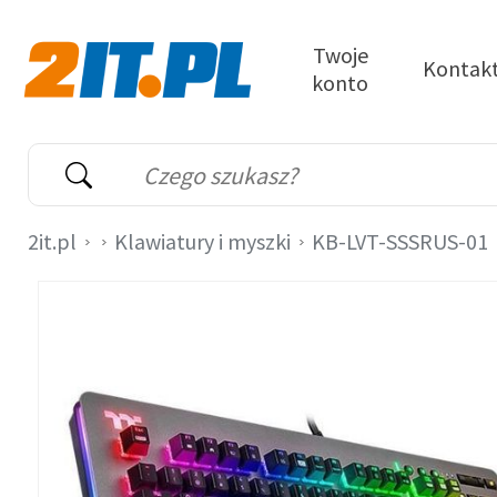
Przejdź do treści
Twoje
Kontak
konto
2it.pl
Wyszukiwarka
Słowo kluczowe
2it.pl
Klawiatury i myszki
KB-LVT-SSSRUS-01