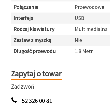
Połączenie
Przewodowe
Interfejs
USB
Rodzaj klawiatury
Multimedialna
Zestaw z myszką
Nie
Długość przewodu
1.8 Metr
Zapytaj o towar
Zapytaj o towar
Zadzwoń
52 326 00 81