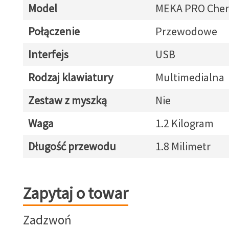
Model
MEKA PRO Cher
Połączenie
Przewodowe
Interfejs
USB
Rodzaj klawiatury
Multimedialna
Zestaw z myszką
Nie
Waga
1.2 Kilogram
Długość przewodu
1.8 Milimetr
Zapytaj o towar
Zapytaj o towar
Zadzwoń