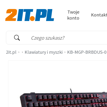
Przejdź do treści
Twoje
Kontak
konto
2it.pl
Wyszukiwarka
Słowo kluczowe
2it.pl
Klawiatury i myszki
KB-MGP-BRBDUS-0