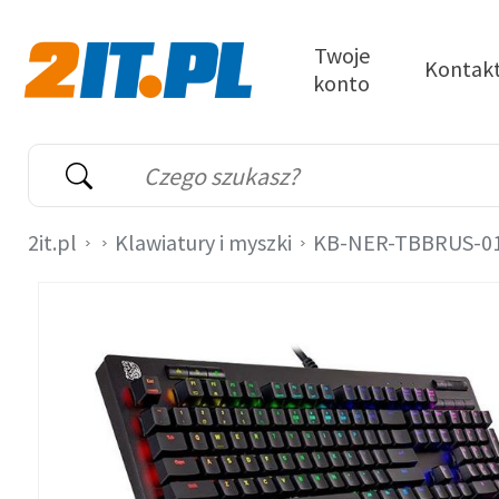
Przejdź do treści
Twoje
Kontak
konto
2it.pl
Wyszukiwarka
Słowo kluczowe
2it.pl
Klawiatury i myszki
KB-NER-TBBRUS-0