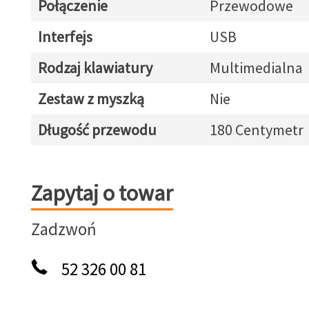
Połączenie
Przewodowe
Interfejs
USB
Rodzaj klawiatury
Multimedialna
Zestaw z myszką
Nie
Długość przewodu
180 Centymetr
Zapytaj o towar
Zapytaj o towar
Zadzwoń
52 326 00 81