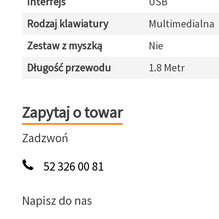
Interfejs
USB
Rodzaj klawiatury
Multimedialna
Zestaw z myszką
Nie
Długość przewodu
1.8 Metr
Zapytaj o towar
Zapytaj o towar
Zadzwoń
52 326 00 81
Napisz do nas