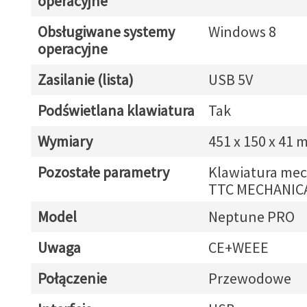
operacyjne
Obsługiwane systemy
Windows 8
operacyjne
Zasilanie (lista)
USB 5V
Podświetlana klawiatura
Tak
Wymiary
451 x 150 x 41
Pozostałe parametry
Klawiatura mec
TTC MECHANIC
Model
Neptune PRO
Uwaga
CE+WEEE
Połączenie
Przewodowe