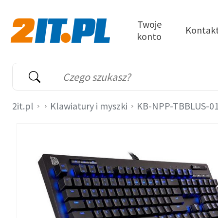
Przejdź do treści
Twoje
Kontak
konto
2it.pl
Wyszukiwarka
Słowo kluczowe
2it.pl
Klawiatury i myszki
KB-NPP-TBBLUS-0