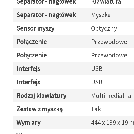
Separator - nagłówek
Klawiatura
Separator - nagłówek
Myszka
Sensor myszy
Optyczny
Połączenie
Przewodowe
Połączenie
Przewodowe
Interfejs
USB
Interfejs
USB
Rodzaj klawiatury
Multimedialna
Zestaw z myszką
Tak
Wymiary
444 x 139 x 19