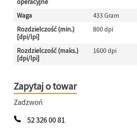
operacyjne
Waga
433 Gram
Rozdzielczość (min.)
800 dpi
[dpi/lpi]
Rozdzielczość (maks.)
1600 dpi
[dpi/lpi]
Zapytaj o towar
Zapytaj o towar
Zadzwoń
52 326 00 81