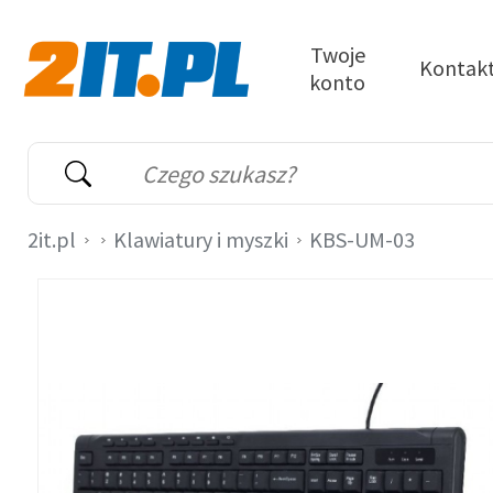
Przejdź do treści
Twoje
Kontak
konto
2it.pl
Wyszukiwarka
Słowo kluczowe
2it.pl
Klawiatury i myszki
KBS-UM-03