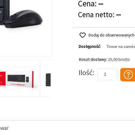
Cena:
--
Cena netto:
--
Dodaj do obserwowanych
Dostępność:
Towar na zamó
Koszt dostawy:
25,00 brutto
Dodaj do koszyka
Ilość
owar