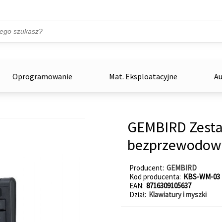
Przejdź do treści
ka
zowe
Oprogramowanie
Mat. Eksploatacyjne
Au
GEMBIRD Zesta
bezprzewodow
Producent
GEMBIRD
Kod producenta
KBS-WM-03
EAN
8716309105637
Dział
Klawiatury i myszki