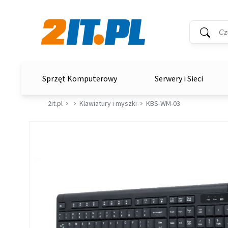
Wyszukiwar
Słowo kluc
2it.pl
Sprzęt Komputerowy
Serwery i Sieci
2it.pl
Klawiatury i myszki
KBS-WM-03