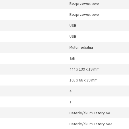
Bezprzewodowe
Bezprzewodowe
USB
USB
Multimedialna
Tak
444 x 139 x 19 mm
105 x 66 x 39 mm
4
1
Baterie/akumulatory AA
Baterie/akumulatory AAA