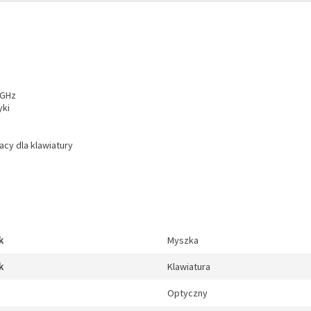
 GHz
yki
acy dla klawiatury
k
Myszka
k
Klawiatura
Optyczny