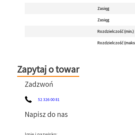
Zasięg
Zasięg
Rozdzielczość (min.) [
Rozdzielczość (maks.)
Zapytaj o towar
Zapytaj o towar
Zadzwoń
52 326 00 81
Napisz do nas
Imię i nazwisko