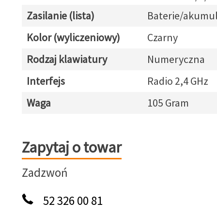
Zasilanie (lista)
Baterie/akumul
Kolor (wyliczeniowy)
Czarny
Rodzaj klawiatury
Numeryczna
Interfejs
Radio 2,4 GHz
Waga
105 Gram
Zapytaj o towar
Zapytaj o towar
Zadzwoń
52 326 00 81