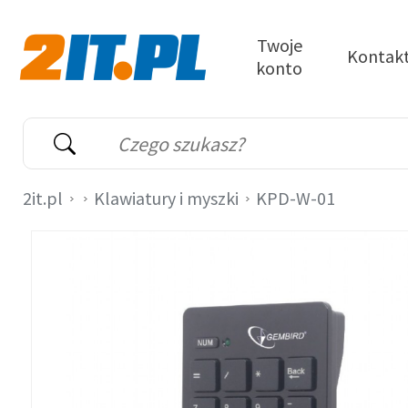
Przejdź do treści
Twoje
Kontak
konto
2it.pl
Wyszukiwarka
Słowo kluczowe
2it.pl
Klawiatury i myszki
KPD-W-01