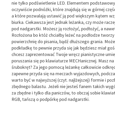
nie tylko podświetlenie LED. Elementem podstawow
oczywiście podnóżki, które znajdują się w górnej częśc
a które pozwalają ustawić ją pod większym kątem w
biurka. Ciekawsza jest jednak leżanka, czy może racz
pod nadgarstki. Możesz ją rozłożyć, podłożyć, a nawet
Rozłożona bo któż chciałby leżeć na podłodze tworzy
powierzchnię do pisania, bądź dłuższego grania. Może
podkładkę to pewnie przyda się jak będziesz miał goś
chcesz zaprezentować Twoje wręcz pianistyczne umie
poruszania się po klawiaturze MECHanicznej. Masz na
śrubokręt? Za jego pomocą leżankę całkowicie odkręc
zapewne przyda się na meczach wyjazdowych, podcza
warto być w najwyższej (czyt. najlżejszej) formie i poz
zbędnego balastu. Jeżeli nie jesteś fanem takich wyg
za zbędne i tylko dla paniczów, to obczaj sobie klawi
RGB, tańszą o podpórkę pod nadgarstki.