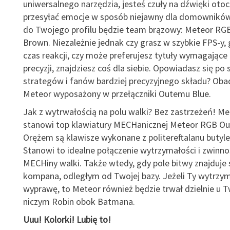
uniwersalnego narzędzia, jesteś czuły na dźwięki otoc
przesyłać emocje w sposób niejawny dla domowników
do Twojego profilu będzie team brązowy: Meteor R
Brown. Niezależnie jednak czy grasz w szybkie FPS-y, g
czas reakcji, czy może preferujesz tytuły wymagające 
precyzji, znajdziesz coś dla siebie. Opowiadasz się po 
strategów i fanów bardziej precyzyjnego składu? Oba
Meteor wyposażony w przełączniki Outemu Blue.
Jak z wytrwałością na polu walki? Bez zastrzeżeń! M
stanowi top klawiatury MECHanicznej Meteor RGB O
Orężem są klawisze wykonane z politereftalanu butyle
Stanowi to idealne połączenie wytrzymałości i zwinnoś
MECHiny walki. Także wtedy, gdy pole bitwy znajduje 
kompana, odległym od Twojej bazy. Jeżeli Ty wytrzy
wyprawę, to Meteor również będzie trwał dzielnie u 
niczym Robin obok Batmana.
Uuu! Kolorki! Lubię to!