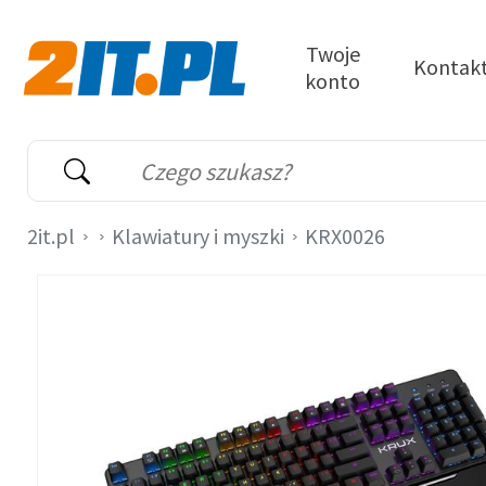
Przejdź do treści
Twoje
Kontak
konto
2it.pl
Wyszukiwarka
Słowo kluczowe
2it.pl
Klawiatury i myszki
KRX0026