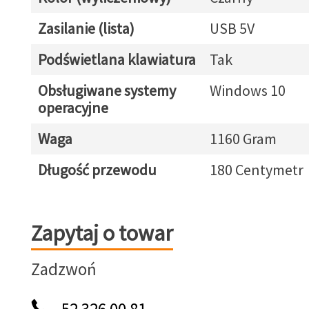
Zasilanie (lista)
USB 5V
Podświetlana klawiatura
Tak
Obsługiwane systemy
Windows 10
operacyjne
Waga
1160 Gram
Długość przewodu
180 Centymetr
Zapytaj o towar
Zapytaj o towar
Zadzwoń