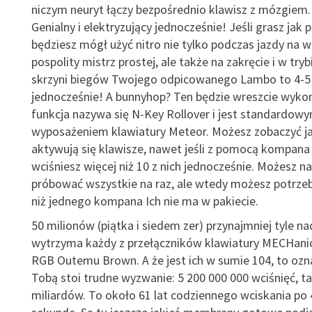
niczym neuryt łączy bezpośrednio klawisz z mózgiem.
Genialny i elektryzujący jednocześnie! Jeśli grasz jak p
będziesz mógł użyć nitro nie tylko podczas jazdy na w
pospolity mistrz prostej, ale także na zakręcie i w tr
skrzyni biegów Twojego odpicowanego Lambo to 4-5 
jednocześnie! A bunnyhop? Ten będzie wreszcie wyko
funkcja nazywa się N-Key Rollover i jest standardow
wyposażeniem klawiatury Meteor. Możesz zobaczyć ja
aktywują się klawisze, nawet jeśli z pomocą kompana
wciśniesz więcej niż 10 z nich jednocześnie. Możesz n
próbować wszystkie na raz, ale wtedy możesz potrze
niż jednego kompana Ich nie ma w pakiecie.
50 milionów (piątka i siedem zer) przynajmniej tyle n
wytrzyma każdy z przełączników klawiatury MECHani
RGB Outemu Brown. A że jest ich w sumie 104, to ozn
Tobą stoi trudne wyzwanie: 5 200 000 000 wciśnięć, t
miliardów. To około 61 lat codziennego wciskania po 4