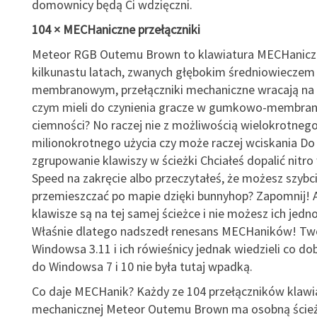
domownicy będą Ci wdzięczni.
104 × MECHaniczne przełączniki
Meteor RGB Outemu Brown to klawiatura MECHanicz
kilkunastu latach, zwanych głębokim średniowieczem
membranowym, przełączniki mechaniczne wracają na 
czym mieli do czynienia gracze w gumkowo-membra
ciemności? No raczej nie z możliwością wielokrotneg
milionokrotnego użycia czy może raczej wciskania Do
zgrupowanie klawiszy w ścieżki Chciałeś dopalić nitro
Speed na zakręcie albo przeczytałeś, że możesz szybci
przemieszczać po mapie dzięki bunnyhop? Zapomnij! 
klawisze są na tej samej ścieżce i nie możesz ich jedn
Właśnie dlatego nadszedł renesans MECHaników! Tw
Windowsa 3.11 i ich rówieśnicy jednak wiedzieli co dob
do Windowsa 7 i 10 nie była tutaj wpadką.
Co daje MECHanik? Każdy ze 104 przełączników klawi
mechanicznej Meteor Outemu Brown ma osobną ścież