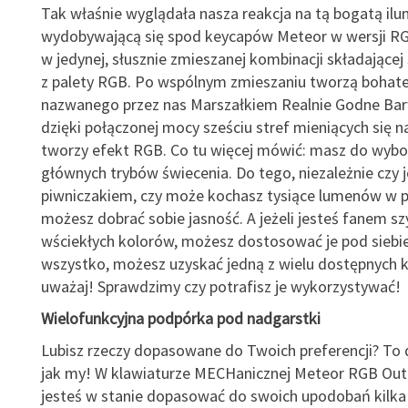
Tak właśnie wyglądała nasza reakcja na tą bogatą ilu
wydobywającą się spod keycapów Meteor w wersji RG
w jedynej, słusznie zmieszanej kombinacji składającej
z palety RGB. Po wspólnym zmieszaniu tworzą bohat
nazwanego przez nas Marszałkiem Realnie Godne Bar
dzięki połączonej mocy sześciu stref mieniących się na
tworzy efekt RGB. Co tu więcej mówić: masz do wybo
głównych trybów świecenia. Do tego, niezależnie czy 
piwniczakiem, czy może kochasz tysiące lumenów w p
możesz dobrać sobie jasność. A jeżeli jesteś fanem szy
wściekłych kolorów, możesz dostosować je pod siebie
wszystko, możesz uzyskać jedną z wielu dostępnych k
uważaj! Sprawdzimy czy potrafisz je wykorzystywać!
Wielofunkcyjna podpórka pod nadgarstki
Lubisz rzeczy dopasowane do Twoich preferencji? To 
jak my! W klawiaturze MECHanicznej Meteor RGB O
jesteś w stanie dopasować do swoich upodobań kilk