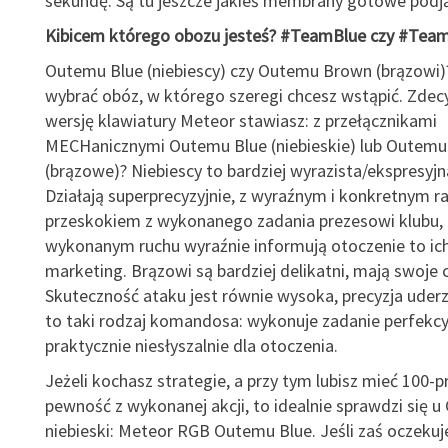
sekundę. Są tu jeszcze jakieś membrany gotowe podj
Kibicem którego obozu jesteś? #TeamBlue czy #Tea
Outemu Blue (niebiescy) czy Outemu Brown (brązowi
wybrać obóz, w którego szeregi chcesz wstąpić. Zdec
wersję klawiatury Meteor stawiasz: z przełącznikami
MECHanicznymi Outemu Blue (niebieskie) lub Outem
(brązowe)? Niebiescy to bardziej wyrazista/ekspresyjn
Działają superprecyzyjnie, z wyraźnym i konkretnym 
przeskokiem z wykonanego zadania prezesowi klubu, c
wykonanym ruchu wyraźnie informują otoczenie to ich
marketing. Brązowi są bardziej delikatni, mają swoje 
Skuteczność ataku jest równie wysoka, precyzja uderze
to taki rodzaj komandosa: wykonuje zadanie perfekcyj
praktycznie niesłyszalnie dla otoczenia.
Jeżeli kochasz strategie, a przy tym lubisz mieć 100
pewność z wykonanej akcji, to idealnie sprawdzi się u
niebieski: Meteor RGB Outemu Blue. Jeśli zaś oczekuje