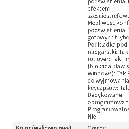
podswietlenia: 
efektem
szesciostrefow
Mozliwosc konfi
podswietlenia: 
gotowych tryb
Podkladka pod
nadgarstki: Tak
rollover: Tak T
(blokada klawi
Windows): Tak 
do wyjmowani
keycapsów: Tak
Dedykowane
oprogramowani
Programowalne
Nie
Kolor (wyliczeniowy)
Czarny