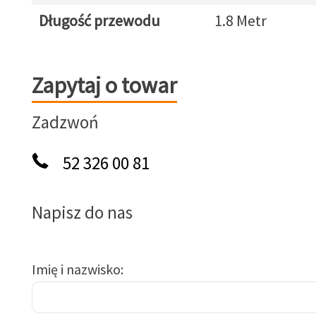
Długość przewodu
1.8 Metr
Zapytaj o towar
Zapytaj o towar
Zadzwoń
52 326 00 81
Napisz do nas
Imię i nazwisko