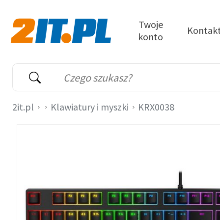
Przejdź do treści
Twoje
Kontak
konto
2it.pl
Wyszukiwarka
Słowo kluczowe
2it.pl
Klawiatury i myszki
KRX0038