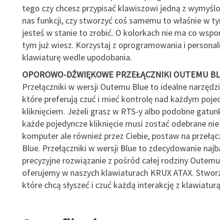
tego czy chcesz przypisać klawiszowi jedną z wymyśl
nas funkcji, czy stworzyć coś samemu to właśnie w t
jesteś w stanie to zrobić. O kolorkach nie ma co wspo
tym już wiesz. Korzystaj z oprogramowania i personali
klawiaturę wedle upodobania.
OPOROWO-DŹWIĘKOWE PRZEŁĄCZNIKI OUTEMU B
Przełączniki w wersji Outemu Blue to idealne narzędz
które preferują czuć i mieć kontrolę nad każdym poj
kliknięciem. Jeżeli grasz w RTS-y albo podobne gatunk
każde pojedyncze kliknięcie musi zostać odebrane nie 
komputer ale również przez Ciebie, postaw na przełącz
Blue. Przełączniki w wersji Blue to zdecydowanie najb
precyzyjne rozwiązanie z pośród całej rodziny Outemu
oferujemy w naszych klawiaturach KRUX ATAX. Stwor
które chcą słyszeć i czuć każdą interakcję z klawiaturą