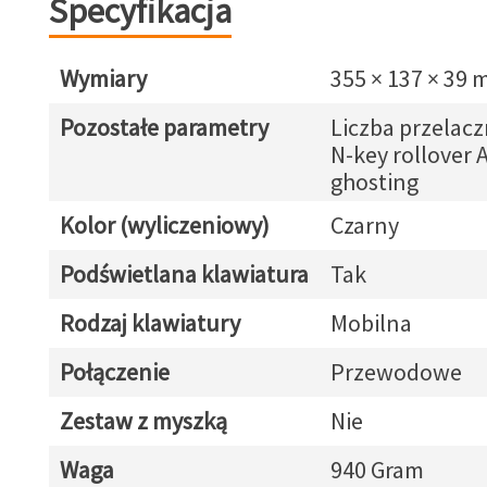
Specyfikacja
Wymiary
355 × 137 × 39
Pozostałe parametry
Liczba przelacz
N-key rollover A
ghosting
Kolor (wyliczeniowy)
Czarny
Podświetlana klawiatura
Tak
Rodzaj klawiatury
Mobilna
Połączenie
Przewodowe
Zestaw z myszką
Nie
Waga
940 Gram