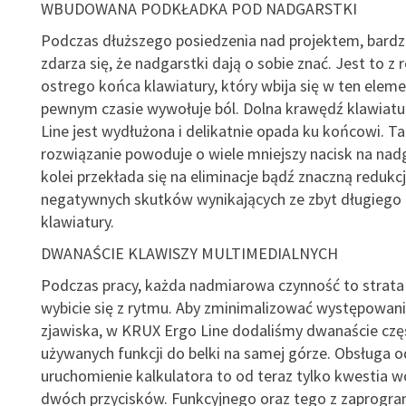
WBUDOWANA PODKŁADKA POD NADGARSTKI
Podczas dłuższego posiedzenia nad projektem, bardz
zdarza się, że nadgarstki dają o sobie znać. Jest to z 
ostrego końca klawiatury, który wbija się w ten eleme
pewnym czasie wywołuje ból. Dolna krawędź klawiat
Line jest wydłużona i delikatnie opada ku końcowi. Ta
rozwiązanie powoduje o wiele mniejszy nacisk na nadg
kolei przekłada się na eliminacje bądź znaczną redukc
negatywnych skutków wynikających ze zbyt długiego 
klawiatury.
DWANAŚCIE KLAWISZY MULTIMEDIALNYCH
Podczas pracy, każda nadmiarowa czynność to strata
wybicie się z rytmu. Aby zminimalizować występowan
zjawiska, w KRUX Ergo Line dodaliśmy dwanaście czę
używanych funkcji do belki na samej górze. Obsługa 
uruchomienie kalkulatora to od teraz tylko kwestia wc
dwóch przycisków. Funkcyjnego oraz tego z zaprog