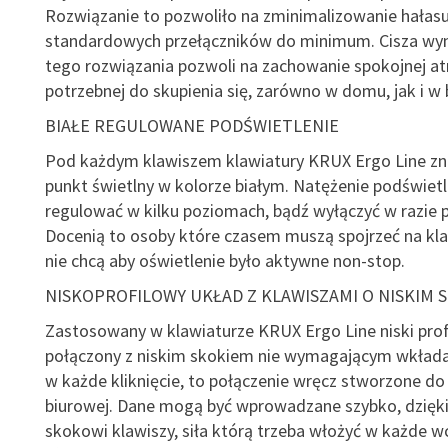
Rozwiązanie to pozwoliło na zminimalizowanie hałas
standardowych przełączników do minimum. Cisza wyn
tego rozwiązania pozwoli na zachowanie spokojnej a
potrzebnej do skupienia się, zarówno w domu, jak i w 
BIAŁE REGULOWANE PODŚWIETLENIE
Pod każdym klawiszem klawiatury KRUX Ergo Line zna
punkt świetlny w kolorze białym. Natężenie podświet
regulować w kilku poziomach, bądź wyłączyć w razie p
Docenią to osoby które czasem muszą spojrzeć na kla
nie chcą aby oświetlenie było aktywne non-stop.
NISKOPROFILOWY UKŁAD Z KLAWISZAMI O NISKIM 
Zastosowany w klawiaturze KRUX Ergo Line niski profi
połączony z niskim skokiem nie wymagającym wkładan
w każde kliknięcie, to połączenie wręcz stworzone do
biurowej. Dane mogą być wprowadzane szybko, dzię
skokowi klawiszy, siła którą trzeba włożyć w każde wc