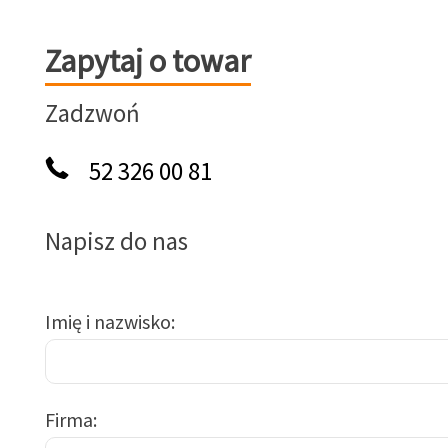
Zapytaj o towar
Zapytaj o towar
Zadzwoń
52 326 00 81
Napisz do nas
Imię i nazwisko
Firma