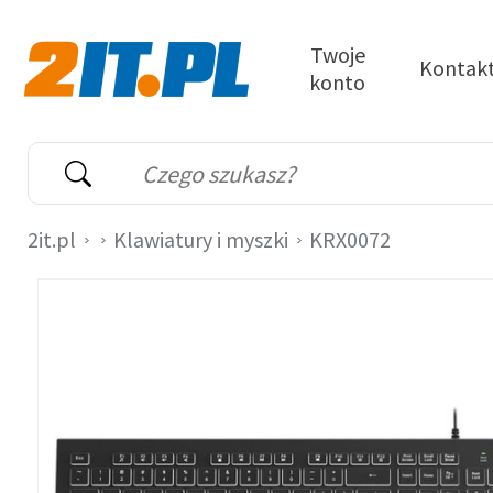
Przejdź do treści
Twoje
Kontak
konto
2it.pl
Wyszukiwarka
Słowo kluczowe
2it.pl
Klawiatury i myszki
KRX0072