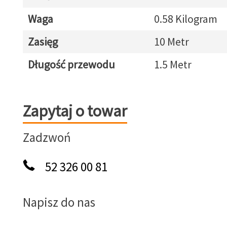
Waga
0.58 Kilogram
Zasięg
10 Metr
Długość przewodu
1.5 Metr
Zapytaj o towar
Zapytaj o towar
Zadzwoń
52 326 00 81
Napisz do nas