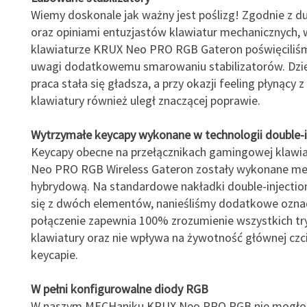
Wiemy doskonale jak ważny jest poślizg! Zgodnie z 
oraz opiniami entuzjastów klawiatur mechanicznych, 
klawiaturze KRUX Neo PRO RGB Gateron poświęciliś
uwagi dodatkowemu smarowaniu stabilizatorów. Dzię
praca stała się gładsza, a przy okazji feeling płynący 
klawiatury również uległ znaczącej poprawie.
Wytrzymałe keycapy wykonane w technologii double-i
Keycapy obecne na przełącznikach gamingowej klawi
Neo PRO RGB Wireless Gateron zostały wykonane m
hybrydową. Na standardowe nakładki double-injectio
się z dwóch elementów, nanieśliśmy dodatkowe oznac
połączenie zapewnia 100% zrozumienie wszystkich t
klawiatury oraz nie wpływa na żywotność głównej czc
keycapie.
W pełni konfigurowalne diody RGB
W naszym MECHaniku KRUX Neo PRO RGB nie mogło 