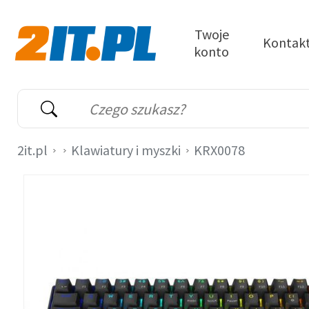
Przejdź do treści
Twoje
Kontak
konto
2it.pl
Wyszukiwarka
Słowo kluczowe
2it.pl
Klawiatury i myszki
KRX0078