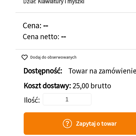
Dział
Klawiatury i myszki
Cena:
--
Cena netto:
--
Dodaj do obserwowanych
Dostępność:
Towar na zamówieni
Koszt dostawy:
25,00 brutto
Dodaj do koszyka
Ilość
Zapytaj o towar