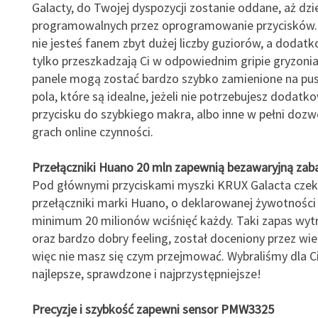
Galacty, do Twojej dyspozycji zostanie oddane, aż dzi
programowalnych przez oprogramowanie przycisków. 
nie jesteś fanem zbyt dużej liczby guziorów, a dodatk
tylko przeszkadzają Ci w odpowiednim gripie gryzoni
panele mogą zostać bardzo szybko zamienione na pust
pola, które są idealne, jeżeli nie potrzebujesz dodat
przycisku do szybkiego makra, albo inne w pełni dozw
grach online czynności.
Przełączniki Huano 20 mln zapewnią bezawaryjną za
Pod głównymi przyciskami myszki KRUX Galacta czek
przełączniki marki Huano, o deklarowanej żywotności
minimum 20 milionów wciśnięć każdy. Taki zapas wyt
oraz bardzo dobry feeling, został doceniony przez wie
więc nie masz się czym przejmować. Wybraliśmy dla Ci
najlepsze, sprawdzone i najprzystępniejsze!
Precyzje i szybkość zapewni sensor PMW3325