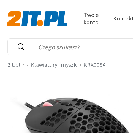
Przejdź do treści
Twoje
Kontak
konto
2it.pl
Wyszukiwarka
Słowo kluczowe
2it.pl
Klawiatury i myszki
KRX0084