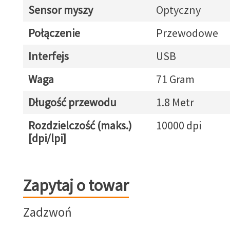
Sensor myszy
Optyczny
Połączenie
Przewodowe
Interfejs
USB
Waga
71 Gram
Długość przewodu
1.8 Metr
Rozdzielczość (maks.)
10000 dpi
[dpi/lpi]
Zapytaj o towar
Zapytaj o towar
Zadzwoń