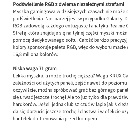
Podświetlenie RGB z dwiema niezależnymi strefami
Myszka gamingowa w dzisiejszych czasach nie może o
podświetlenia. Nie inaczej jest w przypadku Galacty. D
RGB zadowolą każdego entuzjastę fanatyka Realnie 
Strefą która znajduje się na tylnej części myszki moż
pomocą dedykowanego softu. Całość bardzo precyzyjn
kolory sponsoruje paleta RGB, więc do wyboru macie c
16,8 miliona kolorów.
Niska waga 71 gram
Lekka myszka, a może trochę cięższa? Waga KRUX Ga
zależności od użytych paneli, zejść nawet do poziomu 
oczywiście, można spróbować grać bez górnego panel
się urwać jeszcze trochę! Ale to już tylko dla prawdzi
hardkorów. Jeżeli jednak lubisz czuć w łapie jakiś cięż
da się dorzucić jeszcze trochę żelastwa i w efekcie uz
hantelek do trenowania przed kompem.