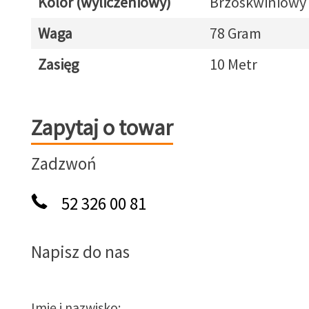
Kolor (wyliczeniowy)
Brzoskwiniowy
Waga
78 Gram
Zasięg
10 Metr
Zapytaj o towar
Zapytaj o towar
Zadzwoń
52 326 00 81
Napisz do nas
Imię i nazwisko