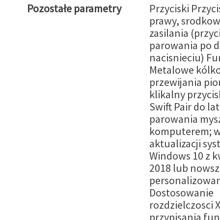
Pozostałe parametry
Przyciski Przyci
prawy, srodkowy
zasilania (przyc
parowania po 
nacisnieciu) Fu
Metalowe kólko
przewijania pi
klikalny przycis
Swift Pair do l
parowania mysz
komputerem; 
aktualizacji sy
Windows 10 z k
2018 lub nowsz
personalizowa
Dostosowanie
rozdzielczosci 
przypisania fun