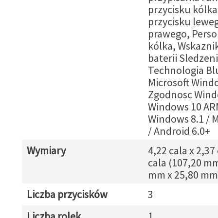
przycisku kólk
przycisku leweg
prawego, Perso
kólka, Wskazni
baterii Sledzen
Technologia Bl
Microsoft Wind
Zgodnosc Wind
Windows 10 AR
Windows 8.1 / 
/ Android 6.0+
Wymiary
4,22 cala x 2,37 
cala (107,20 mm
mm x 25,80 mm
Liczba przycisków
3
Liczba rolek
1