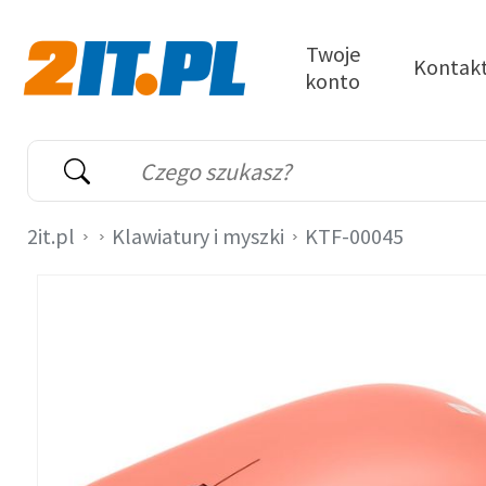
Przejdź do treści
Twoje
Kontak
konto
2it.pl
Wyszukiwarka
Słowo kluczowe
2it.pl
Klawiatury i myszki
KTF-00045