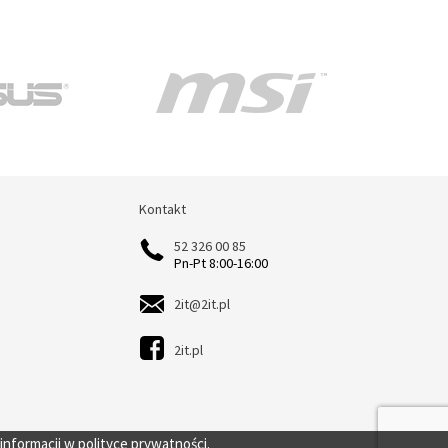
Kontakt
Kontakt
52 326 00 85
Pn-Pt 8:00-16:00
2it@2it.pl
2it.pl
 informacji w
polityce prywatności.