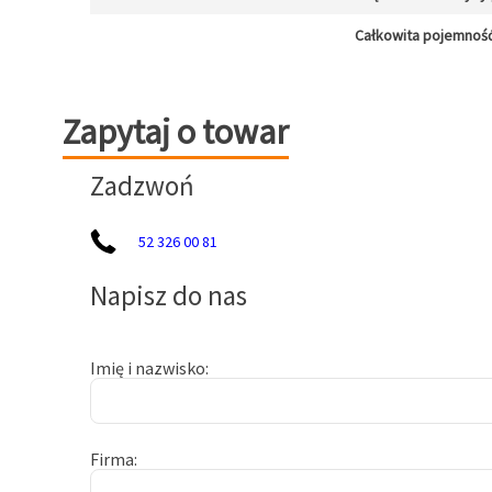
Całkowita pojemność
Zapytaj o towar
Zapytaj o towar
Zadzwoń
52 326 00 81
Napisz do nas
Imię i nazwisko
Firma