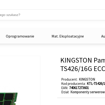
Przejdź do treści
ka
zowe
Oprogramowanie
Mat. Eksploatacyjne
Au
KINGSTON Pam
TS426/16G ECC
Producent
KINGSTON
Kod producenta
KTL-TS426/
EAN
740617273601
Dział
Komponenty serwerow