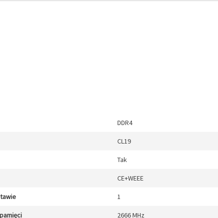
DDR4
CL19
Tak
CE+WEEE
stawie
1
 pamięci
2666 MHz