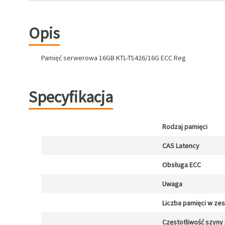
Opis
Pamięć serwerowa 16GB KTL-TS426/16G ECC Reg
Specyfikacja
Rodzaj pamięci
CAS Latency
Obsługa ECC
Uwaga
Liczba pamięci w ze
Częstotliwość szyny