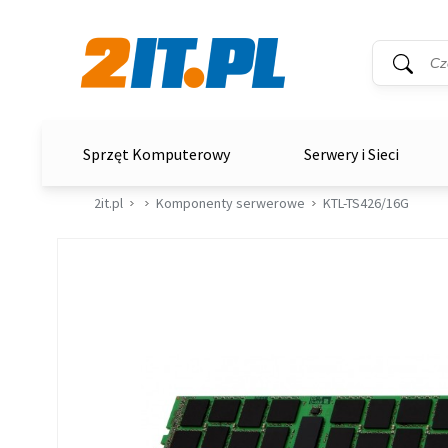
Wyszukiwar
Słowo kluc
2it.pl
Sprzęt Komputerowy
Serwery i Sieci
2it.pl
Komponenty serwerowe
KTL-TS426/16G