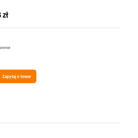
 zł
wienie
Zapytaj o towar