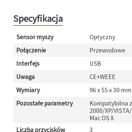
Specyfikacja
Sensor myszy
Optyczny
Połączenie
Przewodowe
Interfejs
USB
Uwaga
CE+WEEE
Wymiary
96 x 55 x 30 mm
Pozostałe parametry
Kompatybilna 
2000/XP/VISTA/
Mac OS X
Liczba przycisków
3