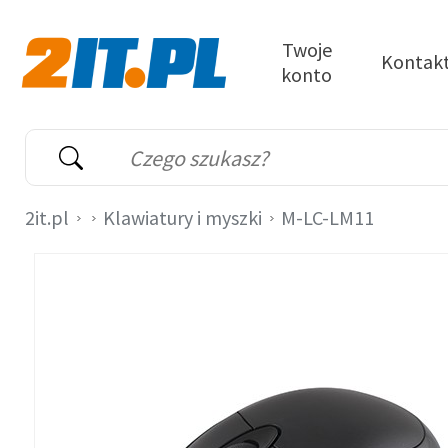
Przejdź do treści
Twoje
Kontak
konto
2it.pl
Wyszukiwarka
Słowo kluczowe
2it.pl
Klawiatury i myszki
M-LC-LM11