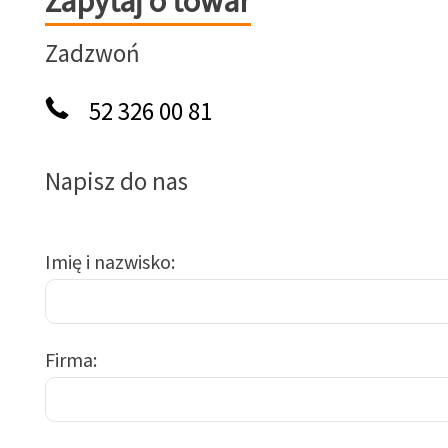
Zapytaj o towar
Zadzwoń
52 326 00 81
Napisz do nas
Imię i nazwisko
Firma