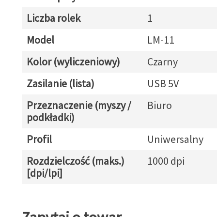
Liczba rolek
1
Model
LM-11
Kolor (wyliczeniowy)
Czarny
Zasilanie (lista)
USB 5V
Przeznaczenie (myszy /
Biuro
podkładki)
Profil
Uniwersalny
Rozdzielczość (maks.)
1000 dpi
[dpi/lpi]
Zapytaj o towar