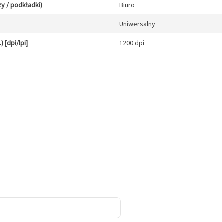
y / podkładki)
Biuro
Uniwersalny
 [dpi/lpi]
1200 dpi