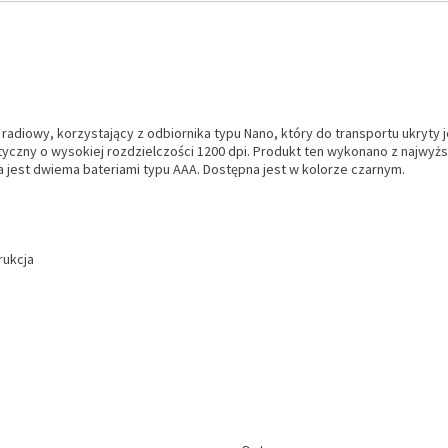
diowy, korzystający z odbiornika typu Nano, który do transportu ukryty j
czny o wysokiej rozdzielczości 1200 dpi. Produkt ten wykonano z najwyższ
a jest dwiema bateriami typu AAA. Dostępna jest w kolorze czarnym.
rukcja