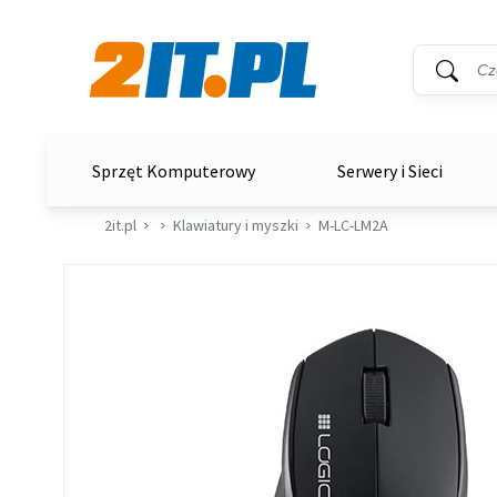
Wyszukiwar
Słowo kluc
2it.pl
Sprzęt Komputerowy
Serwery i Sieci
2it.pl
Klawiatury i myszki
M-LC-LM2A