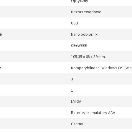
Optyczny
Bezprzewodowe
USB
e
Nano odbiornik
CE+WEEE
105.35 x 68 x 39 mm.
y
Kompatybilnosc: Windows OS (Wind
3
1
LM-2A
Baterie/akumulatory AAA
Czarny