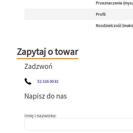
Przeznaczenie (mysz
Profil
Rozdzielczość (maks.)
Zapytaj o towar
Zapytaj o towar
Zadzwoń
52 326 00 81
Napisz do nas
Imię i nazwisko