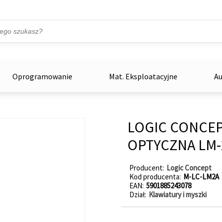
Przejdź do treści
ka
zowe
Oprogramowanie
Mat. Eksploatacyjne
Au
LOGIC CONCE
OPTYCZNA LM-
Producent
Logic Concept
Kod producenta
M-LC-LM2A
EAN
5901885243078
Dział
Klawiatury i myszki