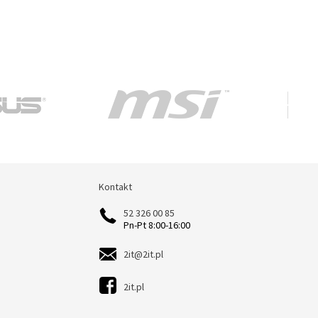
Kontakt
Kontakt
52 326 00 85
Pn-Pt 8:00-16:00
2it@2it.pl
2it.pl