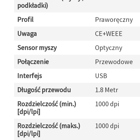
podkładki)
Profil
Praworęczny
Uwaga
CE+WEEE
Sensor myszy
Optyczny
Połączenie
Przewodowe
Interfejs
USB
Długość przewodu
1.8 Metr
Rozdzielczość (min.)
1000 dpi
[dpi/lpi]
Rozdzielczość (maks.)
1000 dpi
[dpi/lpi]