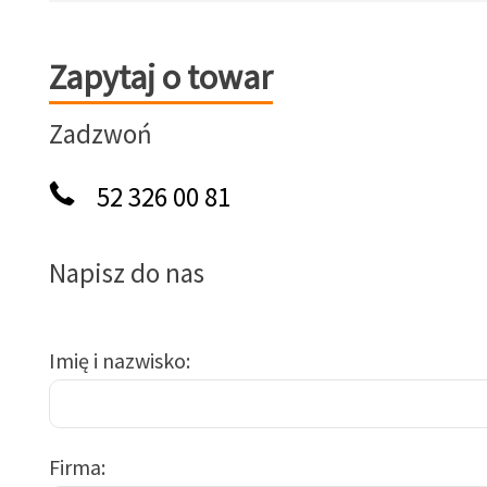
Zapytaj o towar
Zapytaj o towar
Zadzwoń
52 326 00 81
Napisz do nas
Imię i nazwisko
Firma