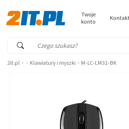
Przejdź do treści
Twoje
Kontak
konto
2it.pl
Wyszukiwarka
Słowo kluczowe
2it.pl
Klawiatury i myszki
M-LC-LM31-BK