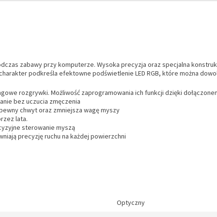
odczas zabawy przy komputerze. Wysoka precyzja oraz specjalna konstrukc
charakter podkreśla efektowne podświetlenie LED RGB, które można dowo
ngowe rozgrywki. Możliwość zaprogramowania ich funkcji dzięki dołączo
ranie bez uczucia zmęczenia
ia pewny chwyt oraz zmniejsza wagę myszy
rzez lata.
ecyzyjne sterowanie myszą
niają precyzję ruchu na każdej powierzchni
Optyczny