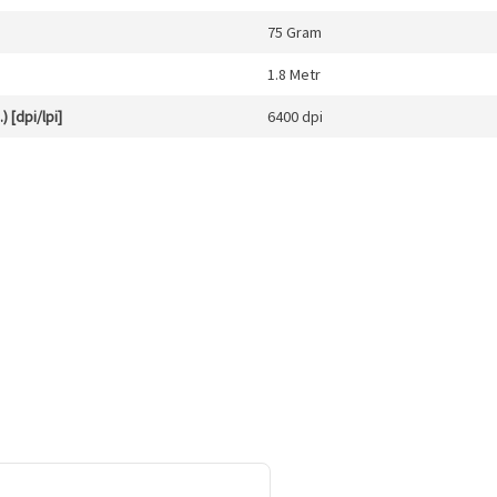
75 Gram
1.8 Metr
 [dpi/lpi]
6400 dpi