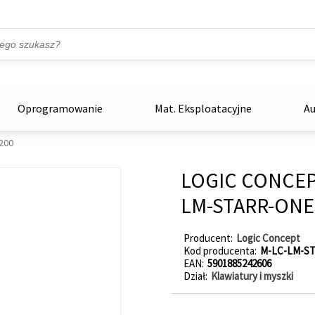
Przejdź do treści
ka
zowe
Oprogramowanie
Mat. Eksploatacyjne
Au
200
LOGIC CONCEP
LM-STARR-ONE
Producent
Logic Concept
Kod producenta
M-LC-LM-ST
EAN
5901885242606
Dział
Klawiatury i myszki