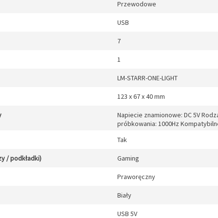
Przewodowe
USB
7
1
LM-STARR-ONE-LIGHT
123 x 67 x 40 mm
y
Napiecie znamionowe: DC 5V Rodza
próbkowania: 1000Hz Kompatybiln
Tak
y / podkładki)
Gaming
Praworęczny
Biały
USB 5V