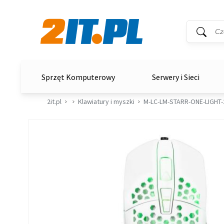
Wyszukiwar
Słowo kluc
2it.pl
Sprzęt Komputerowy
Serwery i Sieci
2it.pl
Klawiatury i myszki
M-LC-LM-STARR-ONE-LIGHT-