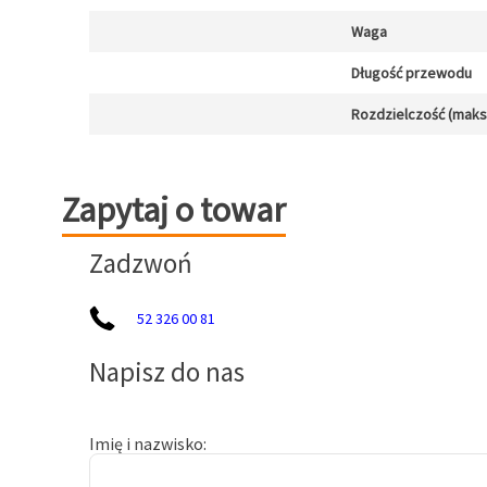
Waga
Długość przewodu
Rozdzielczość (maks.)
Zapytaj o towar
Zapytaj o towar
Zadzwoń
52 326 00 81
Napisz do nas
Imię i nazwisko