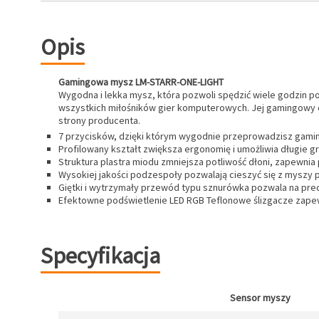
Opis
Gamingowa mysz LM-STARR-ONE-LIGHT
Wygodna i lekka mysz, która pozwoli spędzić wiele godzin p
wszystkich miłośników gier komputerowych. Jej gamingowy 
strony producenta.
7 przycisków, dzięki którym wygodnie przeprowadzisz gami
Profilowany kształt zwiększa ergonomię i umożliwia długie g
Struktura plastra miodu zmniejsza potliwość dłoni, zapewn
Wysokiej jakości podzespoły pozwalają cieszyć się z myszy p
Giętki i wytrzymały przewód typu sznurówka pozwala na pr
Efektowne podświetlenie LED RGB Teflonowe ślizgacze zapew
Specyfikacja
Sensor myszy