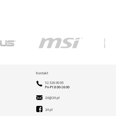
Kontakt
Kontakt
52 326 00 85
Pn-Pt 8:00-16:00
2it@2it.pl
2it.pl