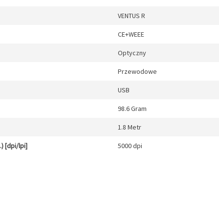
VENTUS R
CE+WEEE
Optyczny
Przewodowe
USB
98.6 Gram
1.8 Metr
 [dpi/lpi]
5000 dpi