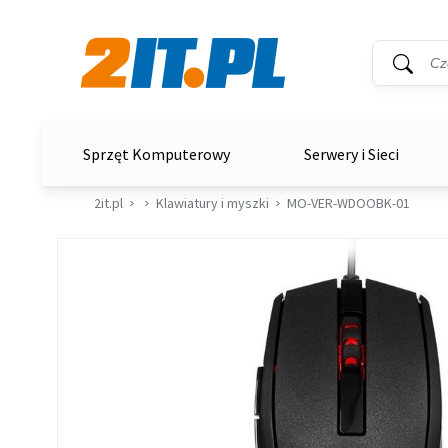
Wyszukiwar
Słowo kluc
2it.pl
Sprzęt Komputerowy
Serwery i Sieci
2it.pl
Klawiatury i myszki
MO-VER-WDOOBK-01