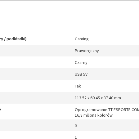
y / podkładki)
Gaming
Praworęczny
Czarny
USB 5V
Tak
113.52 x 60.45 x 37.40 mm
y
Oprogramowanie TT ESPORTS COMMAN
16,8 miliona kolorów
5
1