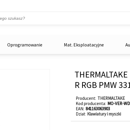
Przejdź do treści
ka
zowe
Oprogramowanie
Mat. Eksploatacyjne
Au
THERMALTAKE M
R RGB PMW 33
Producent
THERMALTAKE
Kod producenta
MO-VER-WD
EAN
841163063903
Dział
Klawiatury i myszki