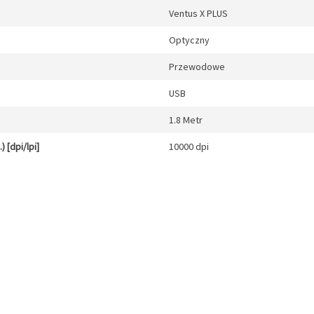
Ventus X PLUS
Optyczny
Przewodowe
USB
1.8 Metr
 [dpi/lpi]
10000 dpi