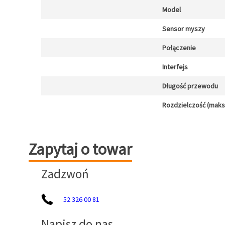
Model
Sensor myszy
Połączenie
Interfejs
Długość przewodu
Rozdzielczość (maks.)
Zapytaj o towar
Zapytaj o towar
Zadzwoń
52 326 00 81
Napisz do nas