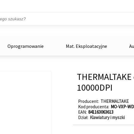
Przejdź do treści
ka
zowe
Oprogramowanie
Mat. Eksploatacyjne
Au
THERMALTAKE 
10000DPI
Producent
THERMALTAKE
Kod producenta
MO-VXP-WD
EAN
841163063613
Dział
Klawiatury i myszki