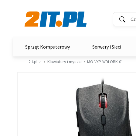
Wyszukiwar
Słowo kluc
2it.pl
Sprzęt Komputerowy
Serwery i Sieci
2it.pl
Klawiatury i myszki
MO-VXP-WDLOBK-01