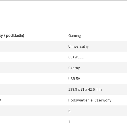
y / podkładki)
Gaming
Uniwersalny
CE+WEEE
Czarny
USB 5V
128.8 x 71 x 42.6 mm
y
Podswietlenie: Czerwony
6
1