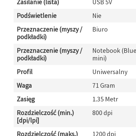
Zasilanie (lista)
USB 5V
Podświetlenie
Nie
Przeznaczenie (myszy /
Biuro
podkładki)
Przeznaczenie (myszy /
Notebook (Blue
podkładki)
mini)
Profil
Uniwersalny
Waga
71 Gram
Zasięg
1.35 Metr
Rozdzielczość (min.)
800 dpi
[dpi/lpi]
Rozdzielczość (maks.)
1200 dpi