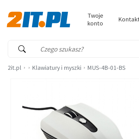
Przejdź do treści
Twoje
Kontak
konto
2it.pl
Wyszukiwarka
Słowo kluczowe
2it.pl
Klawiatury i myszki
MUS-4B-01-BS