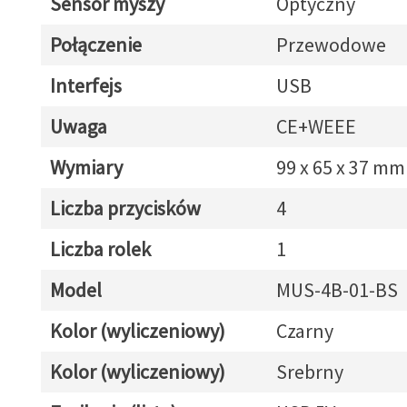
Sensor myszy
Optyczny
Połączenie
Przewodowe
Interfejs
USB
Uwaga
CE+WEEE
Wymiary
99 x 65 x 37 mm
Liczba przycisków
4
Liczba rolek
1
Model
MUS-4B-01-BS
Kolor (wyliczeniowy)
Czarny
Kolor (wyliczeniowy)
Srebrny