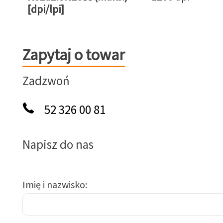
[dpi/lpi]
Zapytaj o towar
Zapytaj o towar
Zadzwoń
52 326 00 81
Napisz do nas
Imię i nazwisko