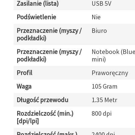
Zasilanie (lista)
USB 5V
Podświetlenie
Nie
Przeznaczenie (myszy /
Biuro
podkładki)
Przeznaczenie (myszy /
Notebook (Blue
podkładki)
mini)
Profil
Praworęczny
Waga
105 Gram
Długość przewodu
1.35 Metr
Rozdzielczość (min.)
800 dpi
[dpi/lpi]
Rozdzielczość (maks.)
2400 dpi