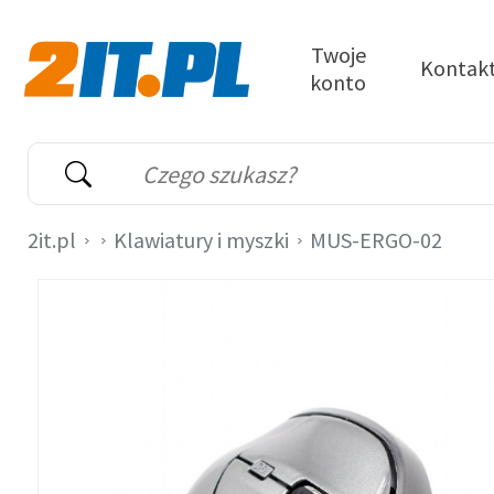
Przejdź do treści
Twoje
Kontak
konto
2it.pl
Wyszukiwarka
Słowo kluczowe
2it.pl
Klawiatury i myszki
MUS-ERGO-02