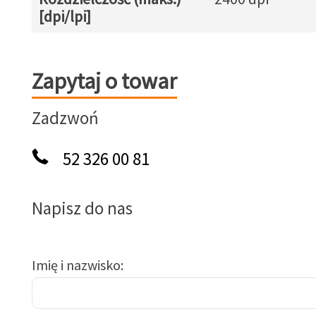
[dpi/lpi]
Zapytaj o towar
Zapytaj o towar
Zadzwoń
52 326 00 81
Napisz do nas
Imię i nazwisko