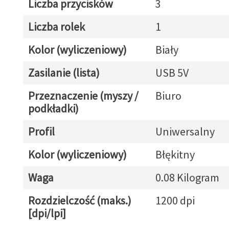
Liczba przycisków
3
Liczba rolek
1
Kolor (wyliczeniowy)
Biały
Zasilanie (lista)
USB 5V
Przeznaczenie (myszy /
Biuro
podkładki)
Profil
Uniwersalny
Kolor (wyliczeniowy)
Błękitny
Waga
0.08 Kilogram
Rozdzielczość (maks.)
1200 dpi
[dpi/lpi]