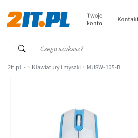
Przejdź do treści
Twoje
Kontak
konto
2it.pl
Wyszukiwarka
Słowo kluczowe
2it.pl
Klawiatury i myszki
MUSW-105-B