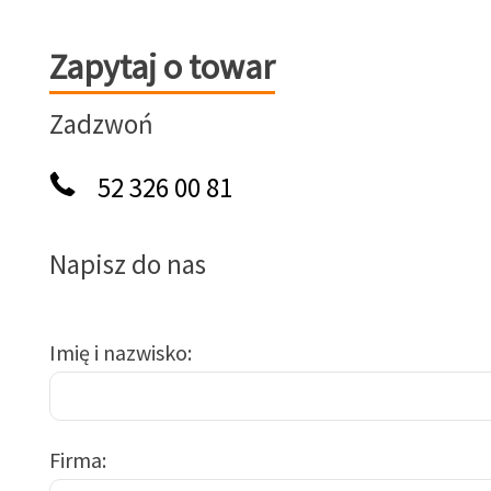
Zapytaj o towar
Zapytaj o towar
Zadzwoń
52 326 00 81
Napisz do nas
Imię i nazwisko
Firma