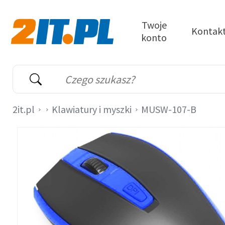
Przejdź do treści
Twoje
Kontak
konto
2it.pl
Wyszukiwarka
Słowo kluczowe
2it.pl
Klawiatury i myszki
MUSW-107-B