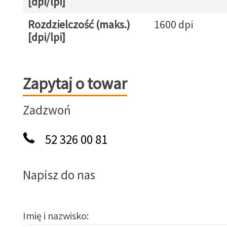
[dpi/lpi]
Rozdzielczość (maks.)
1600 dpi
[dpi/lpi]
Zapytaj o towar
Zapytaj o towar
Zadzwoń
52 326 00 81
Napisz do nas
Imię i nazwisko